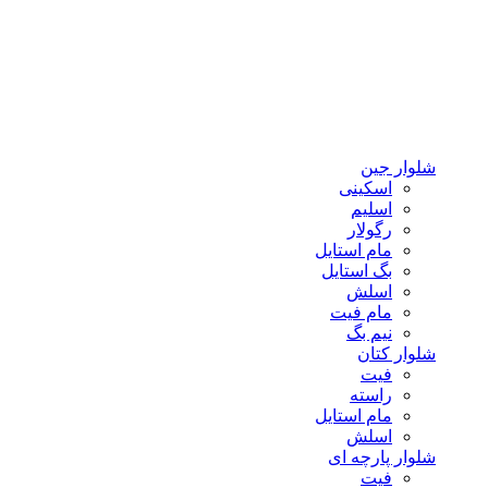
شلوار جین
اسکینی
اسلیم
رگولار
مام استایل
بگ استایل
اسلش
مام فیت
نیم بگ
شلوار کتان
فیت
راسته
مام استایل
اسلش
شلوار پارچه ای
فیت