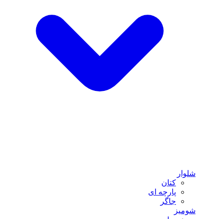
شلوار
کتان
پارچه ای
جاگر
شومیز