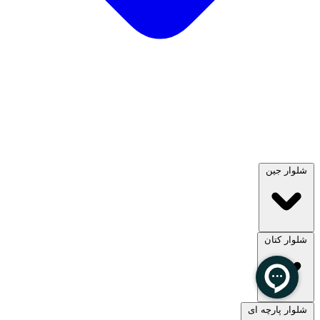
شلوار جین
شلوار کتان
مشاهده همه
شلوار پارچه ای