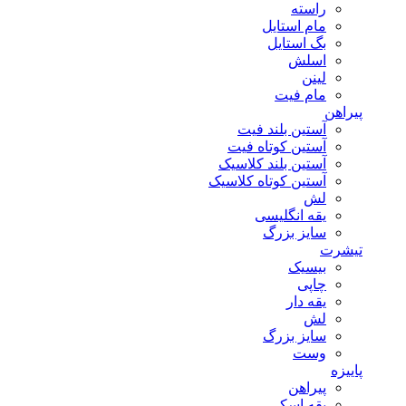
راسته
مام استایل
بگ استایل
اسلش
لینن
مام فیت
پیراهن
آستین بلند فیت
آستین کوتاه فیت
آستین بلند کلاسیک
آستین کوتاه کلاسیک
لش
یقه انگلیسی
سایز بزرگ
تیشرت
بیسیک
چاپی
یقه دار
لش
سایز بزرگ
وست
پاییزه
پیراهن
یقه اسکی