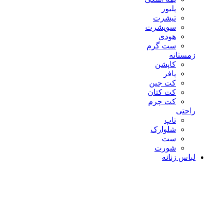
پلیور
تیشرت
سویشرت
هودی
ست گرم
زمستانه
کاپشن
پافر
کت جین
کت کتان
کت چرم
راحتی
تاپ
شلوارک
ست
شورت
لباس زنانه