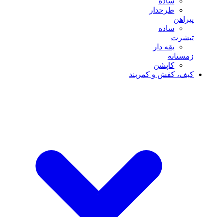
ساده
طرحدار
پیراهن
ساده
تیشرت
یقه دار
زمستانه
کاپشن
کیف، کفش و کمربند