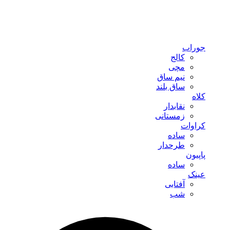
جوراب
کالج
مچی
نیم ساق
ساق بلند
کلاه
نقابدار
زمستانی
کراوات
ساده
طرحدار
پاپیون
ساده
عینک
آفتابی
شب