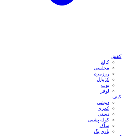
کفش
کالج
مجلسی
روزمره
کژوال
بوت
لوفر
کیف
دوشی
کمری
دستی
کوله پشتی
ساک
بادی بگ