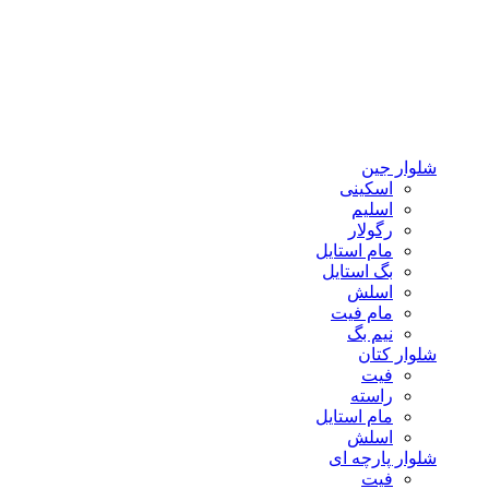
شلوار جین
اسکینی
اسلیم
رگولار
مام استایل
بگ استایل
اسلش
مام فیت
نیم بگ
شلوار کتان
فیت
راسته
مام استایل
اسلش
شلوار پارچه ای
فیت