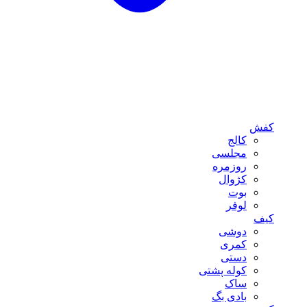
کفش
کالج
مجلسی
روزمره
کژوال
بوت
لوفر
کیف
دوشی
کمری
دستی
کوله پشتی
ساک
بادی بگ