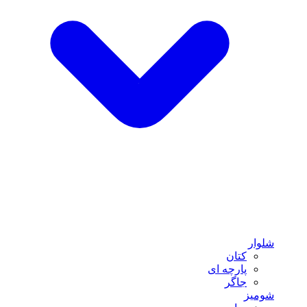
شلوار
کتان
پارچه ای
جاگر
شومیز