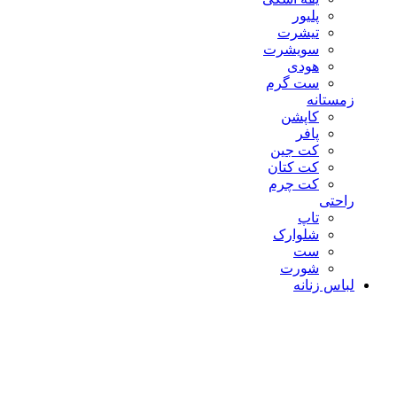
پلیور
تیشرت
سویشرت
هودی
ست گرم
زمستانه
کاپشن
پافر
کت جین
کت کتان
کت چرم
راحتی
تاپ
شلوارک
ست
شورت
لباس زنانه