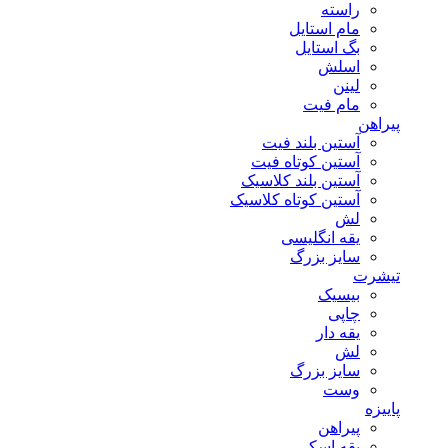
راسته
مام استایل
بگ استایل
اسلش
لینن
مام فیت
پیراهن
آستین بلند فیت
آستین کوتاه فیت
آستین بلند کلاسیک
آستین کوتاه کلاسیک
لش
یقه انگلیسی
سایز بزرگ
تیشرت
بیسیک
چاپی
یقه دار
لش
سایز بزرگ
وست
پاییزه
پیراهن
یقه اسکی