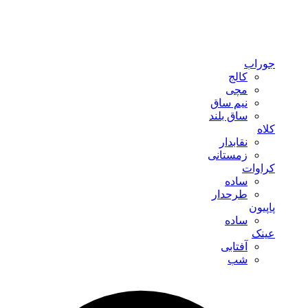
جوراب
کالج
مچی
نیم ساق
ساق بلند
کلاه
نقابدار
زمستانی
کراوات
ساده
طرحدار
پاپیون
ساده
عینک
آفتابی
شب