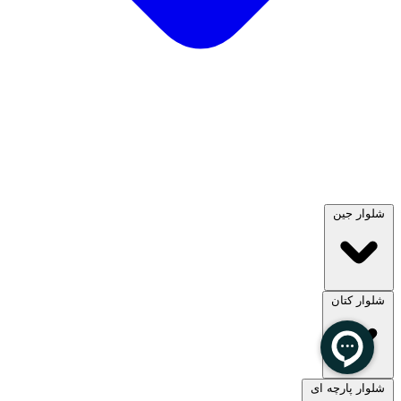
شلوار جین
شلوار کتان
مشاهده همه
شلوار پارچه ای