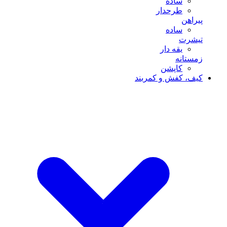
ساده
طرحدار
پیراهن
ساده
تیشرت
یقه دار
زمستانه
کاپشن
کیف، کفش و کمربند