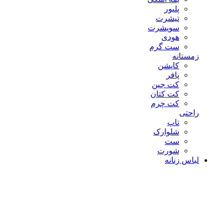
پلیور
تیشرت
سویشرت
هودی
ست گرم
زمستانه
کاپشن
پافر
کت جین
کت کتان
کت چرم
راحتی
تاپ
شلوارک
ست
شورت
لباس زنانه