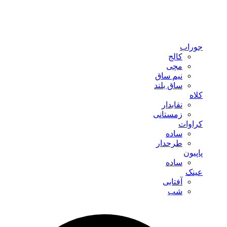
جوراب
کالج
مچی
نیم ساق
ساق بلند
کلاه
نقابدار
زمستانی
کراوات
ساده
طرحدار
پاپیون
ساده
عینک
آفتابی
شب