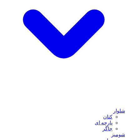
شلوار
کتان
پارچه ای
جاگر
شومیز