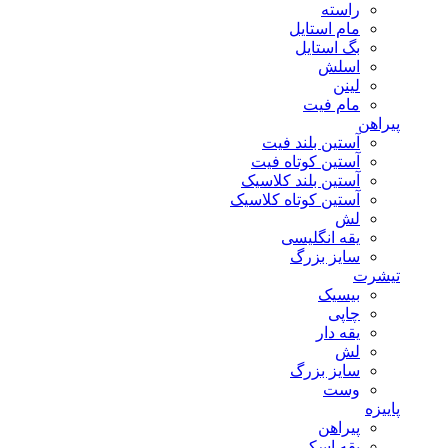
راسته
مام استایل
بگ استایل
اسلش
لینن
مام فیت
پیراهن
آستین بلند فیت
آستین کوتاه فیت
آستین بلند کلاسیک
آستین کوتاه کلاسیک
لش
یقه انگلیسی
سایز بزرگ
تیشرت
بیسیک
چاپی
یقه دار
لش
سایز بزرگ
وست
پاییزه
پیراهن
یقه اسکی