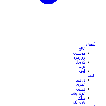
کفش
کالج
مجلسی
روزمره
کژوال
بوت
لوفر
کیف
دوشی
کمری
دستی
کوله پشتی
ساک
بادی بگ