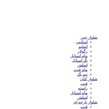
شلوار جین
اسکینی
اسلیم
رگولار
مام استایل
بگ استایل
اسلش
مام فیت
نیم بگ
شلوار کتان
فیت
راسته
مام استایل
اسلش
شلوار پارچه ای
فیت