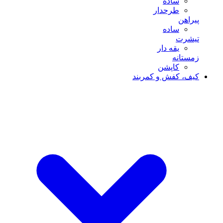
ساده
طرحدار
پیراهن
ساده
تیشرت
یقه دار
زمستانه
کاپشن
کیف، کفش و کمربند