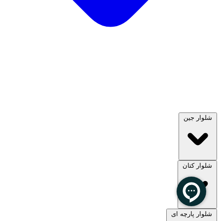
شلوار جین
شلوار کتان
مشاهده همه
شلوار پارچه ای