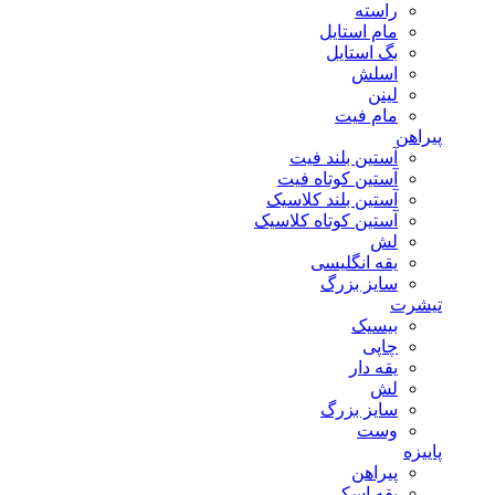
راسته
مام استایل
بگ استایل
اسلش
لینن
مام فیت
پیراهن
آستین بلند فیت
آستین کوتاه فیت
آستین بلند کلاسیک
آستین کوتاه کلاسیک
لش
یقه انگلیسی
سایز بزرگ
تیشرت
بیسیک
چاپی
یقه دار
لش
سایز بزرگ
وست
پاییزه
پیراهن
یقه اسکی