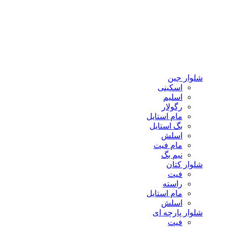
شلوار جین
اسکینی
اسلیم
رگولار
مام استایل
بگ استایل
اسلش
مام فیت
نیم بگ
شلوار کتان
فیت
راسته
مام استایل
اسلش
شلوار پارچه ای
فیت