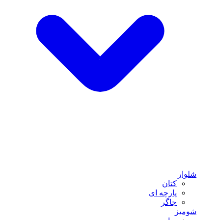
شلوار
کتان
پارچه ای
جاگر
شومیز