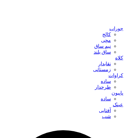
جوراب
کالج
مچی
نیم ساق
ساق بلند
کلاه
نقابدار
زمستانی
کراوات
ساده
طرحدار
پاپیون
ساده
عینک
آفتابی
شب