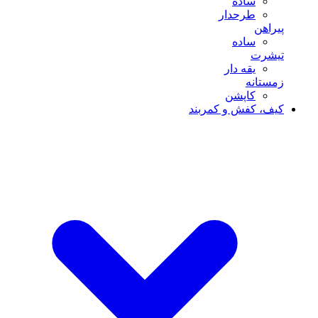
ساده
طرحدار
پیراهن
ساده
تیشرت
یقه دار
زمستانه
کاپشن
کیف، کفش و کمربند