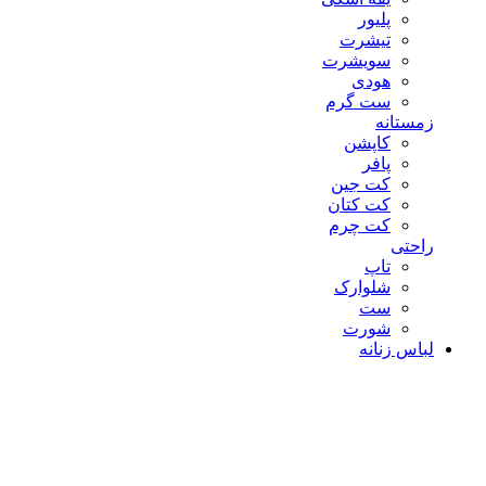
پلیور
تیشرت
سویشرت
هودی
ست گرم
زمستانه
کاپشن
پافر
کت جین
کت کتان
کت چرم
راحتی
تاپ
شلوارک
ست
شورت
لباس زنانه