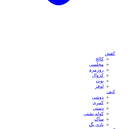
کفش
کالج
مجلسی
روزمره
کژوال
بوت
لوفر
کیف
دوشی
کمری
دستی
کوله پشتی
ساک
بادی بگ