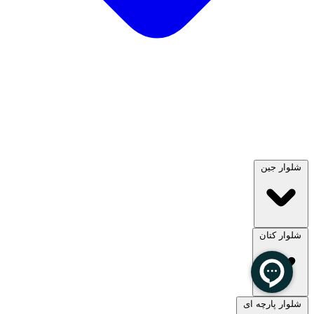
شلوار جین
شلوار کتان
مشاهده همه
شلوار پارچه ای