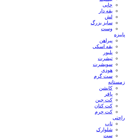
چاپی
یقه دار
لش
سایز بزرگ
وست
پاییزه
پیراهن
یقه اسکی
پلیور
تیشرت
سویشرت
هودی
ست گرم
زمستانه
کاپشن
پافر
کت جین
کت کتان
کت چرم
راحتی
تاپ
شلوارک
ست