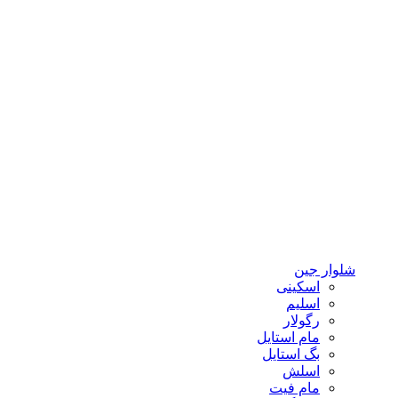
شلوار جین
اسکینی
اسلیم
رگولار
مام استایل
بگ استایل
اسلش
مام فیت