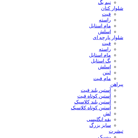
نیم بگ
شلوار کتان
فیت
راسته
مام استایل
اسلش
شلوار پارچه ای
فیت
راسته
مام استایل
بگ استایل
اسلش
لینن
مام فیت
پیراهن
آستین بلند فیت
آستین کوتاه فیت
آستین بلند کلاسیک
آستین کوتاه کلاسیک
لش
یقه انگلیسی
سایز بزرگ
تیشرت
بیسیک