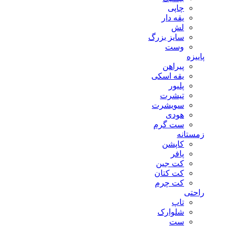
چاپی
یقه دار
لش
سایز بزرگ
وست
پاییزه
پیراهن
یقه اسکی
پلیور
تیشرت
سویشرت
هودی
ست گرم
زمستانه
کاپشن
پافر
کت جین
کت کتان
کت چرم
راحتی
تاپ
شلوارک
ست