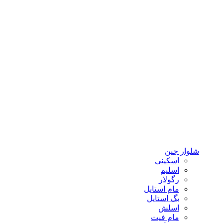
شلوار جین
اسکینی
اسلیم
رگولار
مام استایل
بگ استایل
اسلش
مام فیت