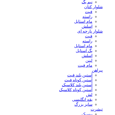
نیم بگ
شلوار کتان
فیت
راسته
مام استایل
اسلش
شلوار پارچه ای
فیت
راسته
مام استایل
بگ استایل
اسلش
لینن
مام فیت
پیراهن
آستین بلند فیت
آستین کوتاه فیت
آستین بلند کلاسیک
آستین کوتاه کلاسیک
لش
یقه انگلیسی
سایز بزرگ
تیشرت
بیسیک