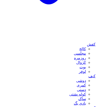
کفش
کالج
مجلسی
روزمره
کژوال
بوت
لوفر
کیف
دوشی
کمری
دستی
کوله پشتی
ساک
بادی بگ