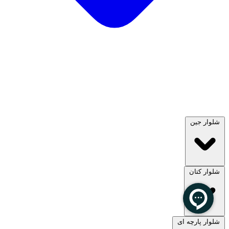
شلوار جین
شلوار کتان
مشاهده همه
شلوار پارچه ای