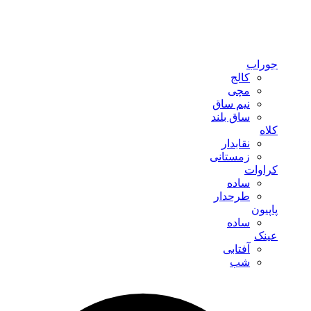
جوراب
کالج
مچی
نیم ساق
ساق بلند
کلاه
نقابدار
زمستانی
کراوات
ساده
طرحدار
پاپیون
ساده
عینک
آفتابی
شب