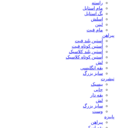
راسته
مام استایل
بگ استایل
اسلش
لینن
مام فیت
پیراهن
آستین بلند فیت
آستین کوتاه فیت
آستین بلند کلاسیک
آستین کوتاه کلاسیک
لش
یقه انگلیسی
سایز بزرگ
تیشرت
بیسیک
چاپی
یقه دار
لش
سایز بزرگ
وست
پاییزه
پیراهن
یقه اسکی