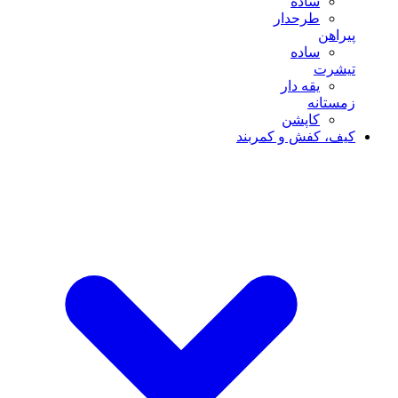
ساده
طرحدار
پیراهن
ساده
تیشرت
یقه دار
زمستانه
کاپشن
کیف، کفش و کمربند