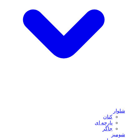
شلوار
کتان
پارچه ای
جاگر
شومیز