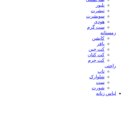
پلیور
تیشرت
سویشرت
هودی
ست گرم
زمستانه
کاپشن
پافر
کت جین
کت کتان
کت چرم
راحتی
تاپ
شلوارک
ست
شورت
لباس زنانه