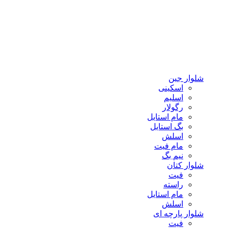
شلوار جین
اسکینی
اسلیم
رگولار
مام استایل
بگ استایل
اسلش
مام فیت
نیم بگ
شلوار کتان
فیت
راسته
مام استایل
اسلش
شلوار پارچه ای
فیت