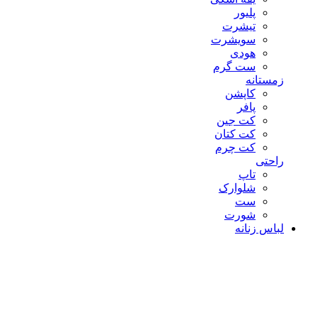
پلیور
تیشرت
سویشرت
هودی
ست گرم
زمستانه
کاپشن
پافر
کت جین
کت کتان
کت چرم
راحتی
تاپ
شلوارک
ست
شورت
لباس زنانه