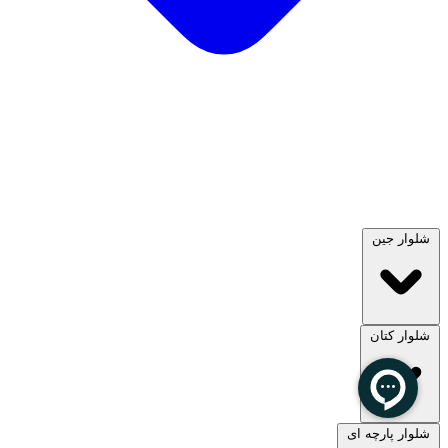
شلوار جین
شلوار کتان
مشاهده همه
شلوار پارچه ای