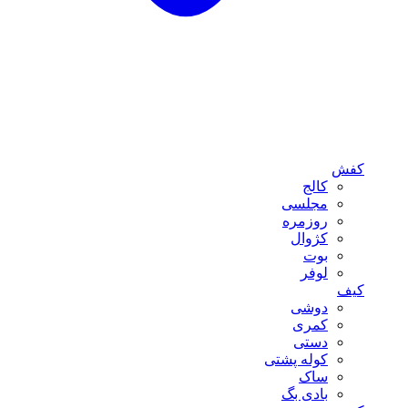
کفش
کالج
مجلسی
روزمره
کژوال
بوت
لوفر
کیف
دوشی
کمری
دستی
کوله پشتی
ساک
بادی بگ