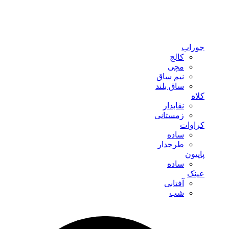
جوراب
کالج
مچی
نیم ساق
ساق بلند
کلاه
نقابدار
زمستانی
کراوات
ساده
طرحدار
پاپیون
ساده
عینک
آفتابی
شب