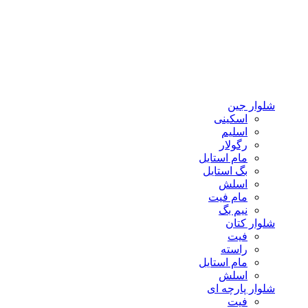
شلوار جین
اسکینی
اسلیم
رگولار
مام استایل
بگ استایل
اسلش
مام فیت
نیم بگ
شلوار کتان
فیت
راسته
مام استایل
اسلش
شلوار پارچه ای
فیت