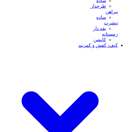
ساده
طرحدار
پیراهن
ساده
تیشرت
یقه دار
زمستانه
کاپشن
کیف، کفش و کمربند