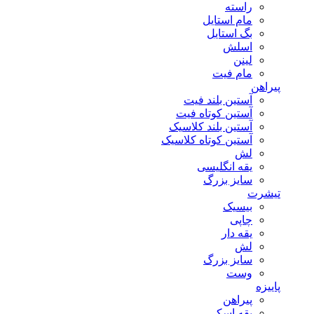
راسته
مام استایل
بگ استایل
اسلش
لینن
مام فیت
پیراهن
آستین بلند فیت
آستین کوتاه فیت
آستین بلند کلاسیک
آستین کوتاه کلاسیک
لش
یقه انگلیسی
سایز بزرگ
تیشرت
بیسیک
چاپی
یقه دار
لش
سایز بزرگ
وست
پاییزه
پیراهن
یقه اسکی