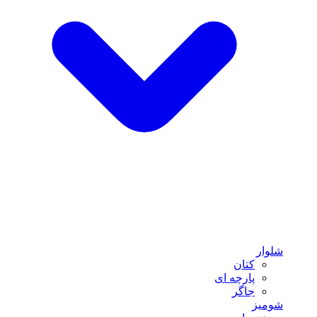
شلوار
کتان
پارچه ای
جاگر
شومیز