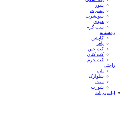
پلیور
تیشرت
سویشرت
هودی
ست گرم
زمستانه
کاپشن
پافر
کت جین
کت کتان
کت چرم
راحتی
تاپ
شلوارک
ست
شورت
لباس زنانه