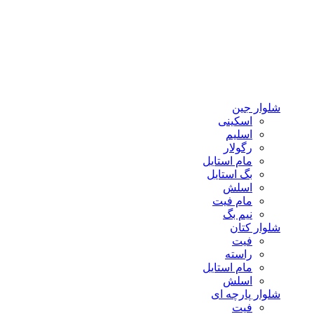
شلوار جین
اسکینی
اسلیم
رگولار
مام استایل
بگ استایل
اسلش
مام فیت
نیم بگ
شلوار کتان
فیت
راسته
مام استایل
اسلش
شلوار پارچه ای
فیت