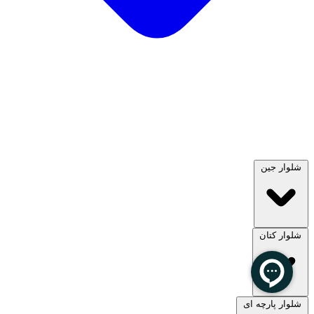
شلوار جین
شلوار کتان
مشاهده همه
شلوار پارچه ای