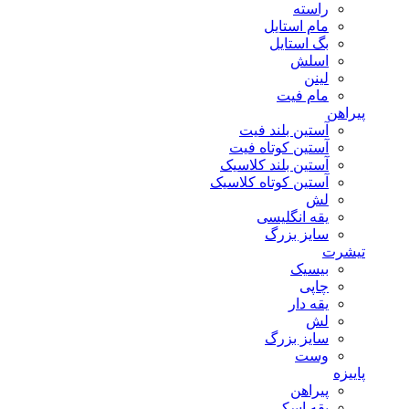
راسته
مام استایل
بگ استایل
اسلش
لینن
مام فیت
پیراهن
آستین بلند فیت
آستین کوتاه فیت
آستین بلند کلاسیک
آستین کوتاه کلاسیک
لش
یقه انگلیسی
سایز بزرگ
تیشرت
بیسیک
چاپی
یقه دار
لش
سایز بزرگ
وست
پاییزه
پیراهن
یقه اسکی