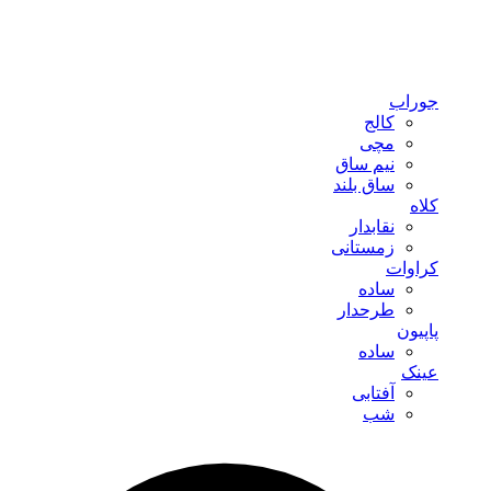
جوراب
کالج
مچی
نیم ساق
ساق بلند
کلاه
نقابدار
زمستانی
کراوات
ساده
طرحدار
پاپیون
ساده
عینک
آفتابی
شب