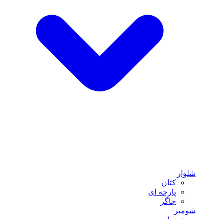
شلوار
کتان
پارچه ای
جاگر
شومیز