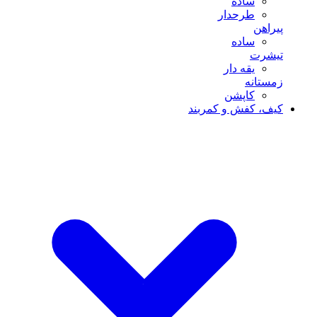
ساده
طرحدار
پیراهن
ساده
تیشرت
یقه دار
زمستانه
کاپشن
کیف، کفش و کمربند