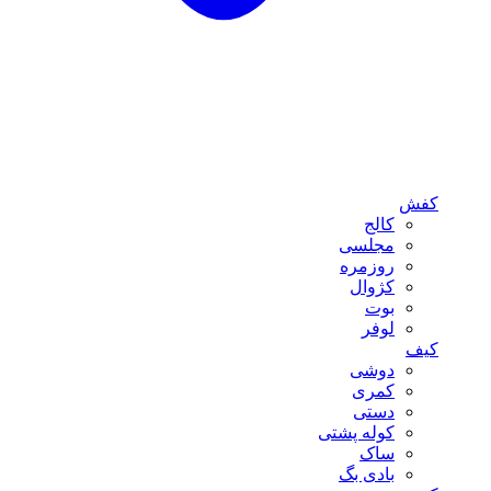
کفش
کالج
مجلسی
روزمره
کژوال
بوت
لوفر
کیف
دوشی
کمری
دستی
کوله پشتی
ساک
بادی بگ