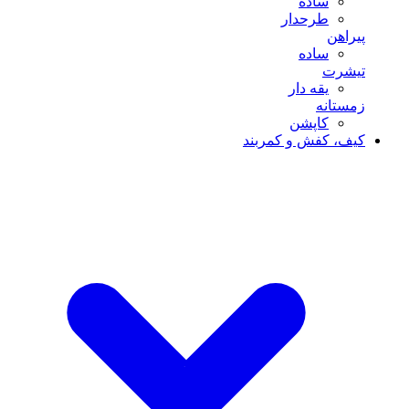
ساده
طرحدار
پیراهن
ساده
تیشرت
یقه دار
زمستانه
کاپشن
کیف، کفش و کمربند