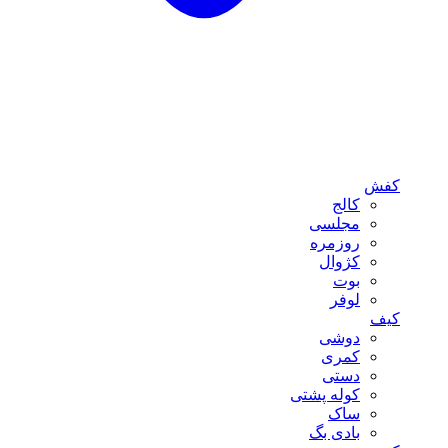
کفش
کالج
مجلسی
روزمره
کژوال
بوت
لوفر
کیف
دوشی
کمری
دستی
کوله پشتی
ساک
بادی بگ