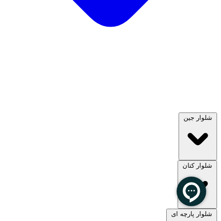
شلوار جین
شلوار کتان
مشاهده همه
شلوار پارچه ای