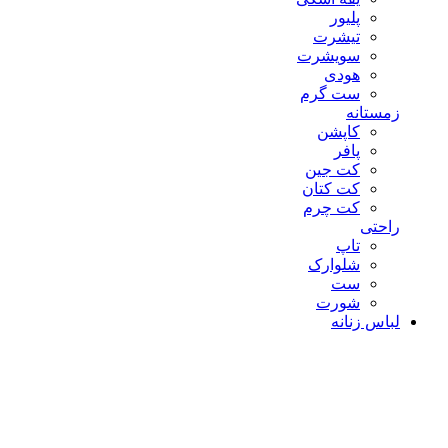
پلیور
تیشرت
سویشرت
هودی
ست گرم
زمستانه
کاپشن
پافر
کت جین
کت کتان
کت چرم
راحتی
تاپ
شلوارک
ست
شورت
لباس زنانه