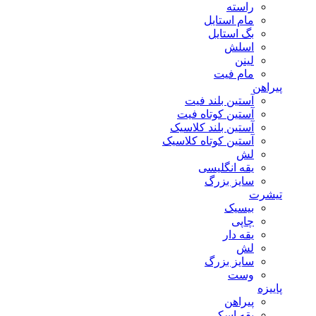
راسته
مام استایل
بگ استایل
اسلش
لینن
مام فیت
پیراهن
آستین بلند فیت
آستین کوتاه فیت
آستین بلند کلاسیک
آستین کوتاه کلاسیک
لش
یقه انگلیسی
سایز بزرگ
تیشرت
بیسیک
چاپی
یقه دار
لش
سایز بزرگ
وست
پاییزه
پیراهن
یقه اسکی