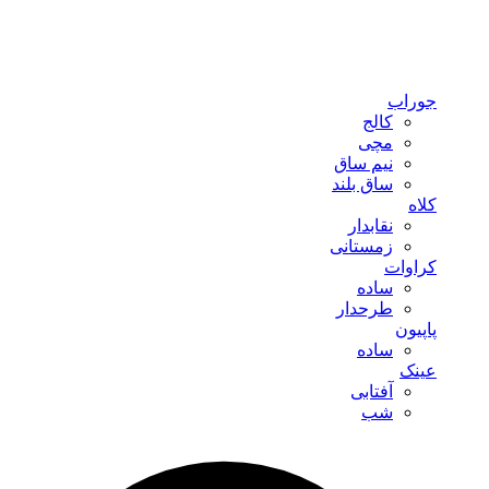
جوراب
کالج
مچی
نیم ساق
ساق بلند
کلاه
نقابدار
زمستانی
کراوات
ساده
طرحدار
پاپیون
ساده
عینک
آفتابی
شب