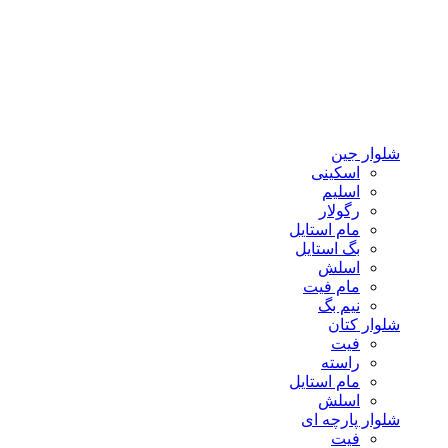
شلوار جین
اسکینی
اسلیم
رگولار
مام استایل
بگ استایل
اسلش
مام فیت
نیم بگ
شلوار کتان
فیت
راسته
مام استایل
اسلش
شلوار پارچه ای
فیت