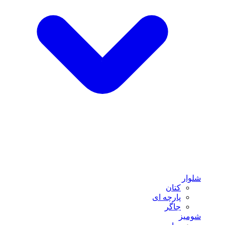
شلوار
کتان
پارچه ای
جاگر
شومیز