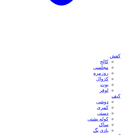
کفش
کالج
مجلسی
روزمره
کژوال
بوت
لوفر
کیف
دوشی
کمری
دستی
کوله پشتی
ساک
بادی بگ