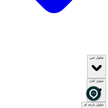
شلوار جین
شلوار کتان
مشاهده همه
شلوار پارچه ای