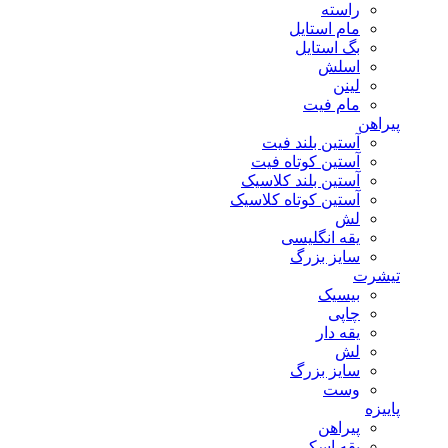
راسته
مام استایل
بگ استایل
اسلش
لینن
مام فیت
پیراهن
آستین بلند فیت
آستین کوتاه فیت
آستین بلند کلاسیک
آستین کوتاه کلاسیک
لش
یقه انگلیسی
سایز بزرگ
تیشرت
بیسیک
چاپی
یقه دار
لش
سایز بزرگ
وست
پاییزه
پیراهن
یقه اسکی