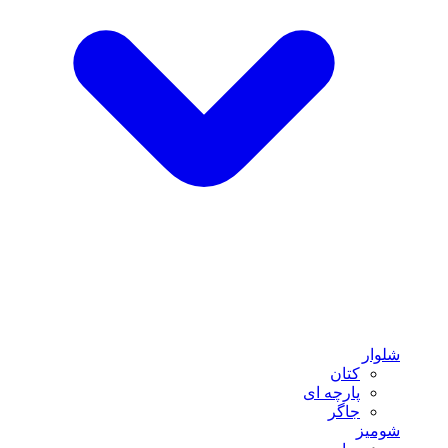
شلوار
کتان
پارچه ای
جاگر
شومیز