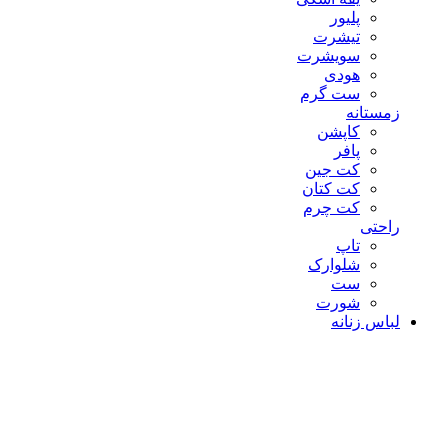
پلیور
تیشرت
سویشرت
هودی
ست گرم
زمستانه
کاپشن
پافر
کت جین
کت کتان
کت چرم
راحتی
تاپ
شلوارک
ست
شورت
لباس زنانه