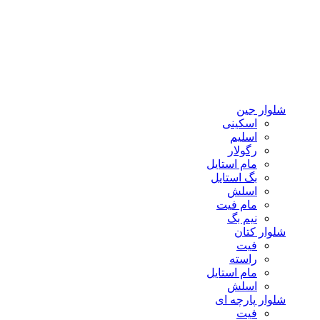
شلوار جین
اسکینی
اسلیم
رگولار
مام استایل
بگ استایل
اسلش
مام فیت
نیم بگ
شلوار کتان
فیت
راسته
مام استایل
اسلش
شلوار پارچه ای
فیت