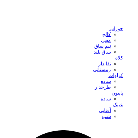
جوراب
کالج
مچی
نیم ساق
ساق بلند
کلاه
نقابدار
زمستانی
کراوات
ساده
طرحدار
پاپیون
ساده
عینک
آفتابی
شب