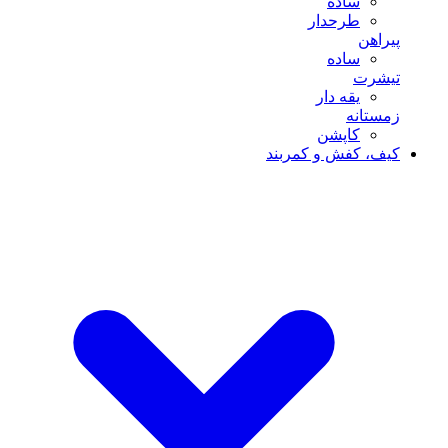
ساده
طرحدار
پیراهن
ساده
تیشرت
یقه دار
زمستانه
کاپشن
کیف، کفش و کمربند