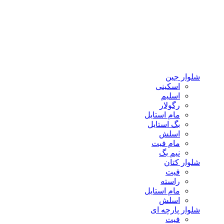
شلوار جین
اسکینی
اسلیم
رگولار
مام استایل
بگ استایل
اسلش
مام فیت
نیم بگ
شلوار کتان
فیت
راسته
مام استایل
اسلش
شلوار پارچه ای
فیت