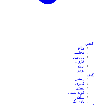
کفش
کالج
مجلسی
روزمره
کژوال
بوت
لوفر
کیف
دوشی
کمری
دستی
کوله پشتی
ساک
بادی بگ