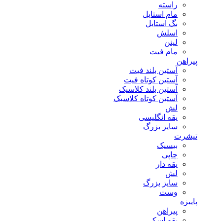
راسته
مام استایل
بگ استایل
اسلش
لینن
مام فیت
پیراهن
آستین بلند فیت
آستین کوتاه فیت
آستین بلند کلاسیک
آستین کوتاه کلاسیک
لش
یقه انگلیسی
سایز بزرگ
تیشرت
بیسیک
چاپی
یقه دار
لش
سایز بزرگ
وست
پاییزه
پیراهن
یقه اسکی