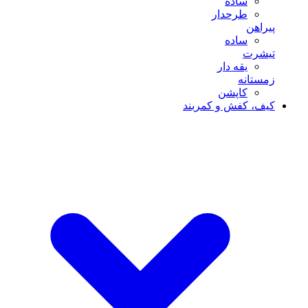
ساده
طرحدار
پیراهن
ساده
تیشرت
یقه دار
زمستانه
کاپشن
کیف، کفش و کمربند