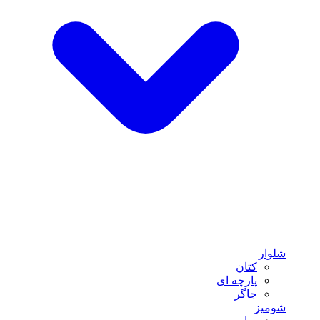
شلوار
کتان
پارچه ای
جاگر
شومیز