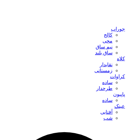
جوراب
کالج
مچی
نیم ساق
ساق بلند
کلاه
نقابدار
زمستانی
کراوات
ساده
طرحدار
پاپیون
ساده
عینک
آفتابی
شب