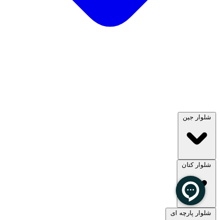
شلوار جین
شلوار کتان
مشاهده همه
شلوار پارچه ای