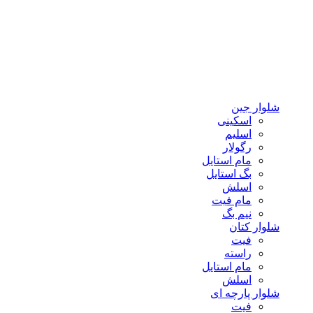
شلوار جین
اسکینی
اسلیم
رگولار
مام استایل
بگ استایل
اسلش
مام فیت
نیم بگ
شلوار کتان
فیت
راسته
مام استایل
اسلش
شلوار پارچه ای
فیت