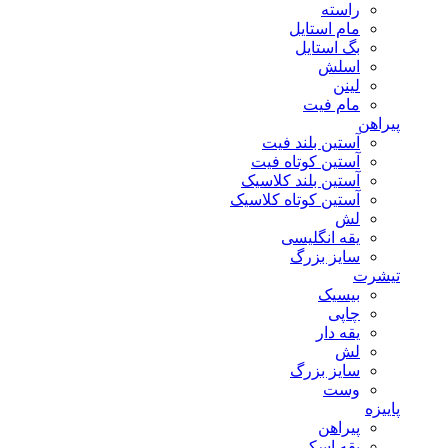
راسته
مام استایل
بگ استایل
اسلش
لینن
مام فیت
پیراهن
آستین بلند فیت
آستین کوتاه فیت
آستین بلند کلاسیک
آستین کوتاه کلاسیک
لش
یقه انگلیسی
سایز بزرگ
تیشرت
بیسیک
چاپی
یقه دار
لش
سایز بزرگ
وست
پاییزه
پیراهن
یقه اسکی