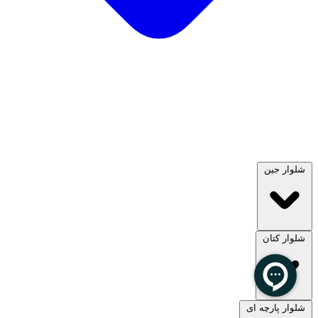
شلوار جین
شلوار کتان
مشاهده همه
شلوار پارچه ای