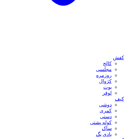
کفش
کالج
مجلسی
روزمره
کژوال
بوت
لوفر
کیف
دوشی
کمری
دستی
کوله پشتی
ساک
بادی بگ