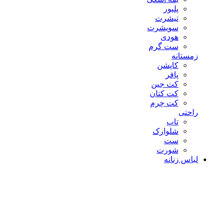
پلیور
تیشرت
سویشرت
هودی
ست گرم
زمستانه
کاپشن
پافر
کت جین
کت کتان
کت چرم
راحتی
تاپ
شلوارک
ست
شورت
لباس زنانه