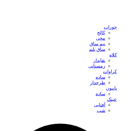
جوراب
کالج
مچی
نیم ساق
ساق بلند
کلاه
نقابدار
زمستانی
کراوات
ساده
طرحدار
پاپیون
ساده
عینک
آفتابی
شب