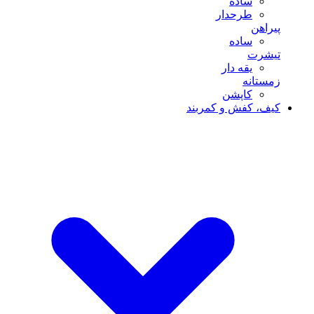
ساده
طرحدار
پیراهن
ساده
تیشرت
یقه دار
زمستانه
کاپشن
کیف، کفش و کمربند