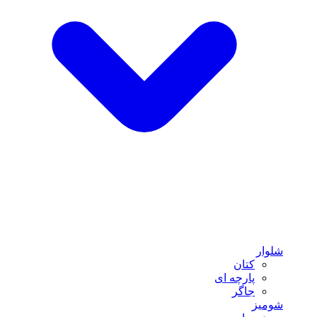
شلوار
کتان
پارچه ای
جاگر
شومیز