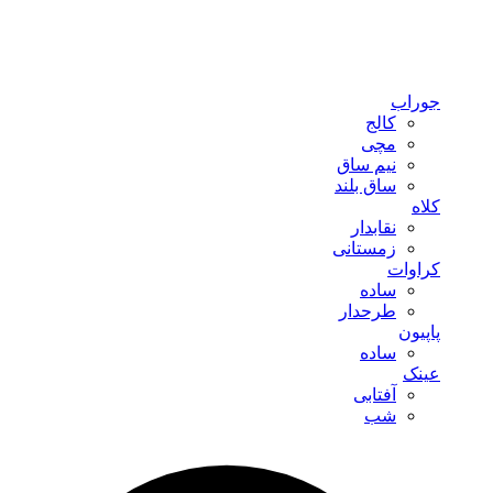
جوراب
کالج
مچی
نیم ساق
ساق بلند
کلاه
نقابدار
زمستانی
کراوات
ساده
طرحدار
پاپیون
ساده
عینک
آفتابی
شب