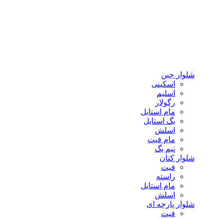
شلوار جین
اسکینی
اسلیم
رگولار
مام استایل
بگ استایل
اسلش
مام فیت
نیم بگ
شلوار کتان
فیت
راسته
مام استایل
اسلش
شلوار پارچه ای
فیت