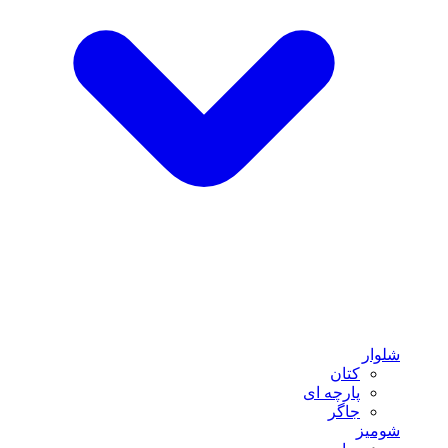
شلوار
کتان
پارچه ای
جاگر
شومیز