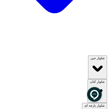
شلوار جین
شلوار کتان
مشاهده همه
شلوار پارچه ای