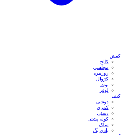
کفش
کالج
مجلسی
روزمره
کژوال
بوت
لوفر
کیف
دوشی
کمری
دستی
کوله پشتی
ساک
بادی بگ