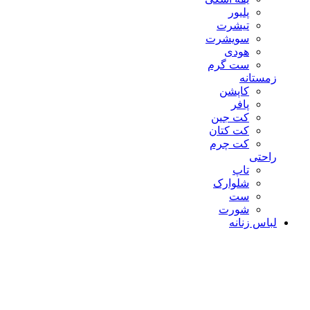
پلیور
تیشرت
سویشرت
هودی
ست گرم
زمستانه
کاپشن
پافر
کت جین
کت کتان
کت چرم
راحتی
تاپ
شلوارک
ست
شورت
لباس زنانه