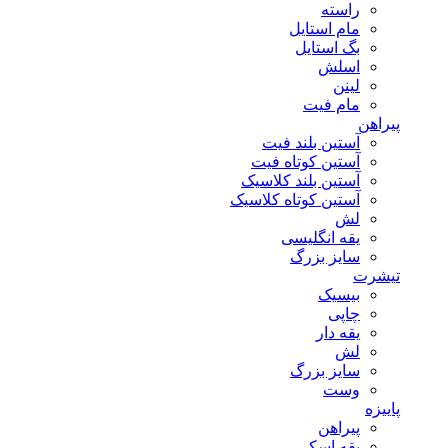
راسته
مام استایل
بگ استایل
اسلش
لینن
مام فیت
پیراهن
آستین بلند فیت
آستین کوتاه فیت
آستین بلند کلاسیک
آستین کوتاه کلاسیک
لش
یقه انگلیسی
سایز بزرگ
تیشرت
بیسیک
چاپی
یقه دار
لش
سایز بزرگ
وست
پاییزه
پیراهن
یقه اسکی