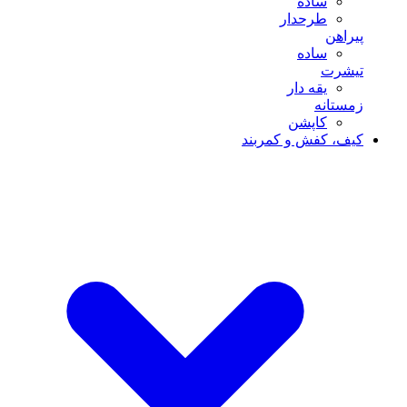
ساده
طرحدار
پیراهن
ساده
تیشرت
یقه دار
زمستانه
کاپشن
کیف، کفش و کمربند