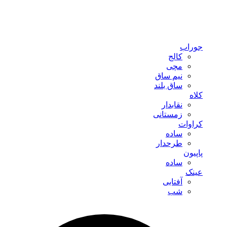
جوراب
کالج
مچی
نیم ساق
ساق بلند
کلاه
نقابدار
زمستانی
کراوات
ساده
طرحدار
پاپیون
ساده
عینک
آفتابی
شب