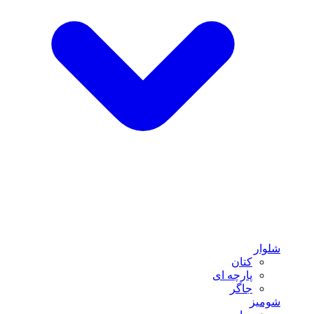
شلوار
کتان
پارچه ای
جاگر
شومیز