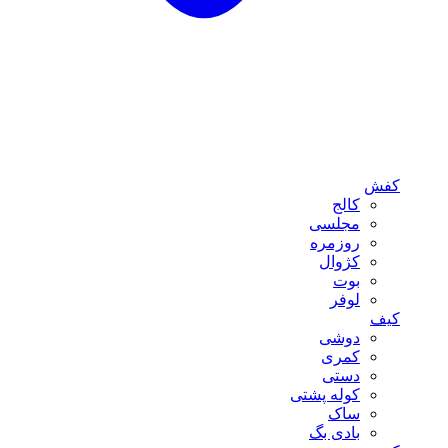
کفش
کالج
مجلسی
روزمره
کژوال
بوت
لوفر
کیف
دوشی
کمری
دستی
کوله پشتی
ساک
بادی بگ