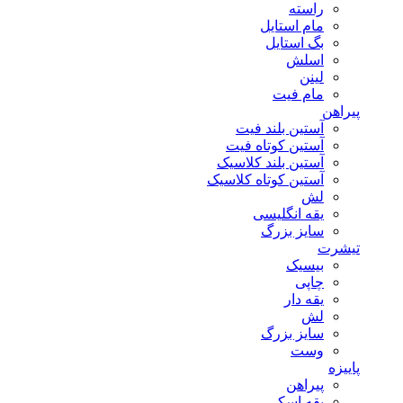
راسته
مام استایل
بگ استایل
اسلش
لینن
مام فیت
پیراهن
آستین بلند فیت
آستین کوتاه فیت
آستین بلند کلاسیک
آستین کوتاه کلاسیک
لش
یقه انگلیسی
سایز بزرگ
تیشرت
بیسیک
چاپی
یقه دار
لش
سایز بزرگ
وست
پاییزه
پیراهن
یقه اسکی