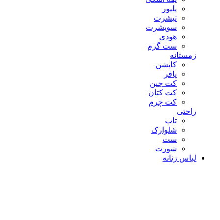
پلیور
تیشرت
سویشرت
هودی
ست گرم
زمستانه
کاپشن
پافر
کت جین
کت کتان
کت چرم
راحتی
تاپ
شلوارک
ست
شورت
لباس زنانه