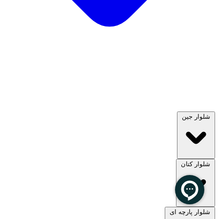
شلوار جین
شلوار کتان
مشاهده همه
شلوار پارچه ای