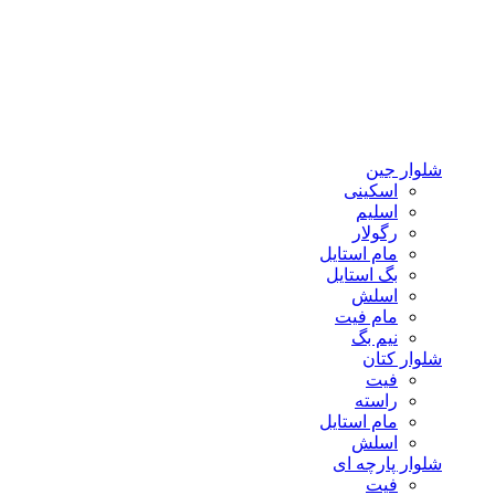
شلوار جین
اسکینی
اسلیم
رگولار
مام استایل
بگ استایل
اسلش
مام فیت
نیم بگ
شلوار کتان
فیت
راسته
مام استایل
اسلش
شلوار پارچه ای
فیت