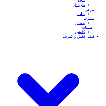
ساده
طرحدار
پیراهن
ساده
تیشرت
یقه دار
زمستانه
کاپشن
کیف، کفش و کمربند