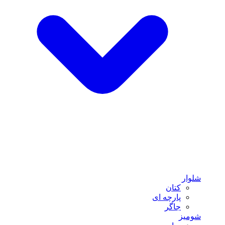
شلوار
کتان
پارچه ای
جاگر
شومیز