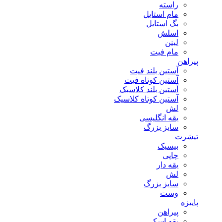
راسته
مام استایل
بگ استایل
اسلش
لینن
مام فیت
پیراهن
آستین بلند فیت
آستین کوتاه فیت
آستین بلند کلاسیک
آستین کوتاه کلاسیک
لش
یقه انگلیسی
سایز بزرگ
تیشرت
بیسیک
چاپی
یقه دار
لش
سایز بزرگ
وست
پاییزه
پیراهن
یقه اسکی