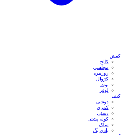
کفش
کالج
مجلسی
روزمره
کژوال
بوت
لوفر
کیف
دوشی
کمری
دستی
کوله پشتی
ساک
بادی بگ