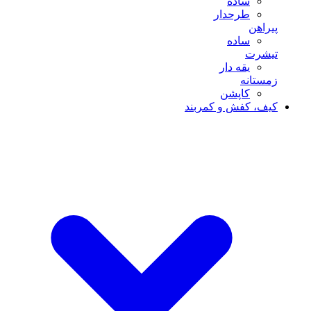
ساده
طرحدار
پیراهن
ساده
تیشرت
یقه دار
زمستانه
کاپشن
کیف، کفش و کمربند