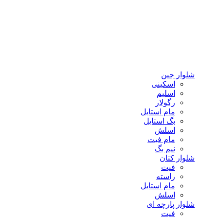
شلوار جین
اسکینی
اسلیم
رگولار
مام استایل
بگ استایل
اسلش
مام فیت
نیم بگ
شلوار کتان
فیت
راسته
مام استایل
اسلش
شلوار پارچه ای
فیت