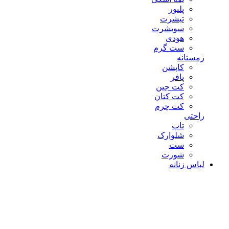
پلیور
تیشرت
سویشرت
هودی
ست گرم
زمستانه
کاپشن
پافر
کت جین
کت کتان
کت چرم
راحتی
تاپ
شلوارک
ست
شورت
لباس زنانه