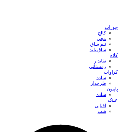
جوراب
کالج
مچی
نیم ساق
ساق بلند
کلاه
نقابدار
زمستانی
کراوات
ساده
طرحدار
پاپیون
ساده
عینک
آفتابی
شب