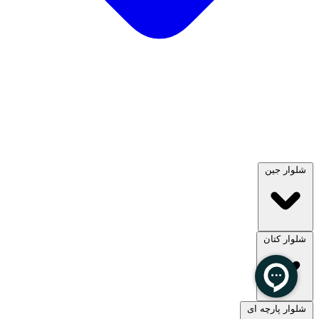
شلوار جین
شلوار کتان
مشاهده همه
شلوار پارچه ای