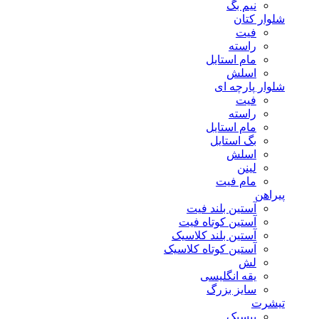
نیم بگ
شلوار کتان
فیت
راسته
مام استایل
اسلش
شلوار پارچه ای
فیت
راسته
مام استایل
بگ استایل
اسلش
لینن
مام فیت
پیراهن
آستین بلند فیت
آستین کوتاه فیت
آستین بلند کلاسیک
آستین کوتاه کلاسیک
لش
یقه انگلیسی
سایز بزرگ
تیشرت
بیسیک