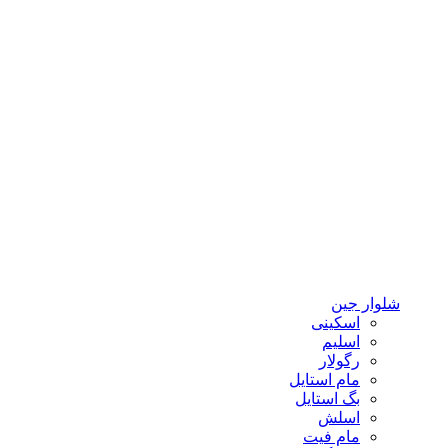
شلوار جین
اسکینی
اسلیم
رگولار
مام استایل
بگ استایل
اسلش
مام فیت