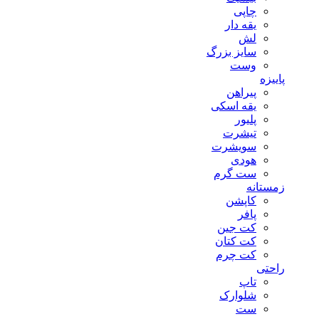
چاپی
یقه دار
لش
سایز بزرگ
وست
پاییزه
پیراهن
یقه اسکی
پلیور
تیشرت
سویشرت
هودی
ست گرم
زمستانه
کاپشن
پافر
کت جین
کت کتان
کت چرم
راحتی
تاپ
شلوارک
ست