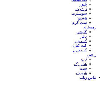
پلیور
تیشرت
سویشرت
هودی
ست گرم
زمستانه
کاپشن
پافر
کت جین
کت کتان
کت چرم
راحتی
تاپ
شلوارک
ست
شورت
لباس زنانه