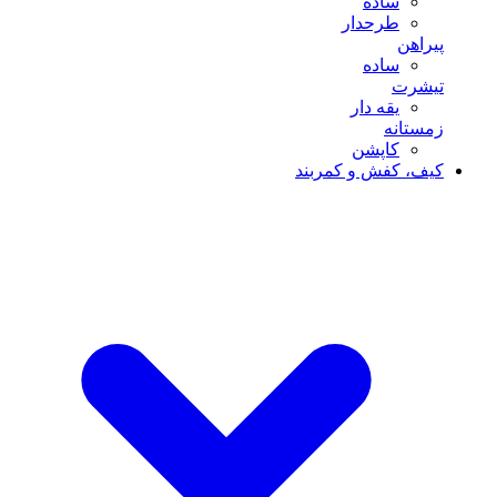
ساده
طرحدار
پیراهن
ساده
تیشرت
یقه دار
زمستانه
کاپشن
کیف، کفش و کمربند