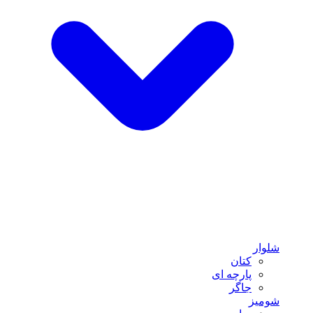
شلوار
کتان
پارچه ای
جاگر
شومیز