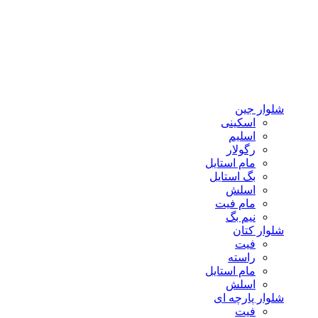
شلوار جین
اسکینی
اسلیم
رگولار
مام استایل
بگ استایل
اسلش
مام فیت
نیم بگ
شلوار کتان
فیت
راسته
مام استایل
اسلش
شلوار پارچه ای
فیت