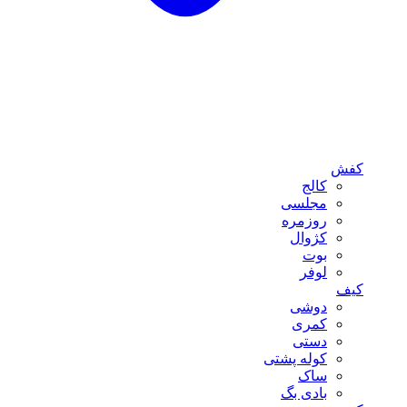
کفش
کالج
مجلسی
روزمره
کژوال
بوت
لوفر
کیف
دوشی
کمری
دستی
کوله پشتی
ساک
بادی بگ