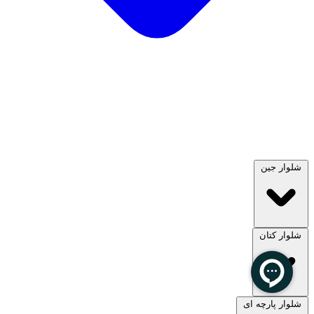
شلوار جین
شلوار کتان
مشاهده همه
شلوار پارچه ای