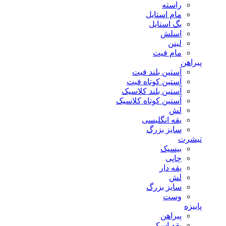
راسته
مام استایل
بگ استایل
اسلش
لینن
مام فیت
پیراهن
آستین بلند فیت
آستین کوتاه فیت
آستین بلند کلاسیک
آستین کوتاه کلاسیک
لش
یقه انگلیسی
سایز بزرگ
تیشرت
بیسیک
چاپی
یقه دار
لش
سایز بزرگ
وست
پاییزه
پیراهن
یقه اسکی