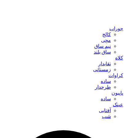
جوراب
کالج
مچی
نیم ساق
ساق بلند
کلاه
نقابدار
زمستانی
کراوات
ساده
طرحدار
پاپیون
ساده
عینک
آفتابی
شب