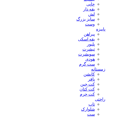
چاپی
یقه دار
لش
سایز بزرگ
وست
پاییزه
پیراهن
یقه اسکی
پلیور
تیشرت
سویشرت
هودی
ست گرم
زمستانه
کاپشن
پافر
کت جین
کت کتان
کت چرم
راحتی
تاپ
شلوارک
ست