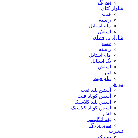
نیم بگ
شلوار کتان
فیت
راسته
مام استایل
اسلش
شلوار پارچه ای
فیت
راسته
مام استایل
بگ استایل
اسلش
لینن
مام فیت
پیراهن
آستین بلند فیت
آستین کوتاه فیت
آستین بلند کلاسیک
آستین کوتاه کلاسیک
لش
یقه انگلیسی
سایز بزرگ
تیشرت
بیسیک