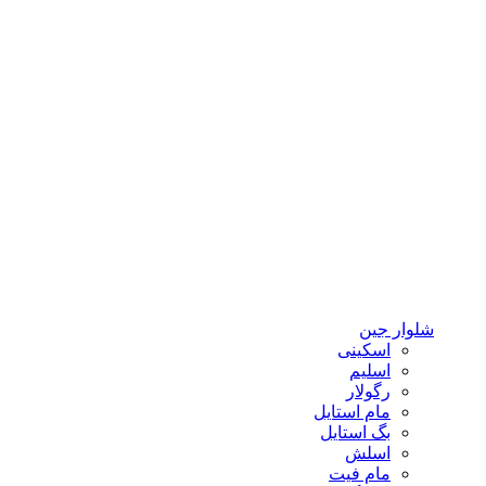
شلوار جین
اسکینی
اسلیم
رگولار
مام استایل
بگ استایل
اسلش
مام فیت