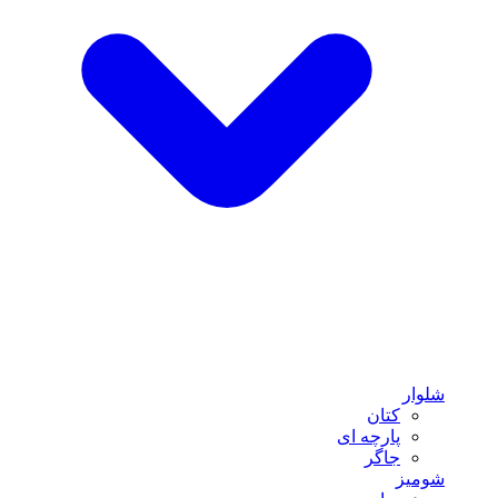
شلوار
کتان
پارچه ای
جاگر
شومیز