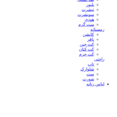
پلیور
تیشرت
سویشرت
هودی
ست گرم
زمستانه
کاپشن
پافر
کت جین
کت کتان
کت چرم
راحتی
تاپ
شلوارک
ست
شورت
لباس زنانه