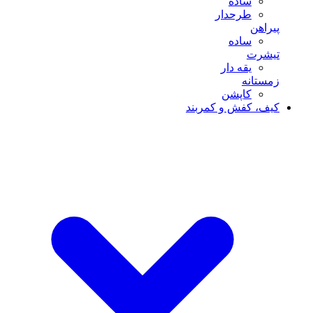
ساده
طرحدار
پیراهن
ساده
تیشرت
یقه دار
زمستانه
کاپشن
کیف، کفش و کمربند