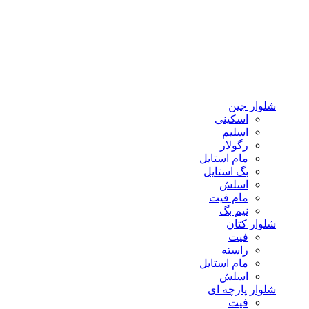
شلوار جین
اسکینی
اسلیم
رگولار
مام استایل
بگ استایل
اسلش
مام فیت
نیم بگ
شلوار کتان
فیت
راسته
مام استایل
اسلش
شلوار پارچه ای
فیت