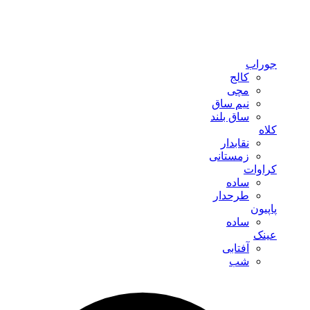
جوراب
کالج
مچی
نیم ساق
ساق بلند
کلاه
نقابدار
زمستانی
کراوات
ساده
طرحدار
پاپیون
ساده
عینک
آفتابی
شب