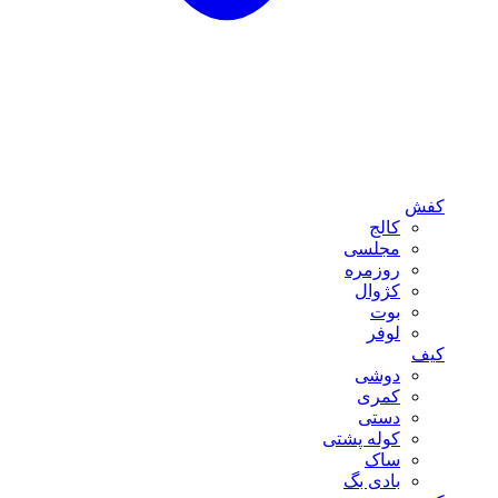
کفش
کالج
مجلسی
روزمره
کژوال
بوت
لوفر
کیف
دوشی
کمری
دستی
کوله پشتی
ساک
بادی بگ