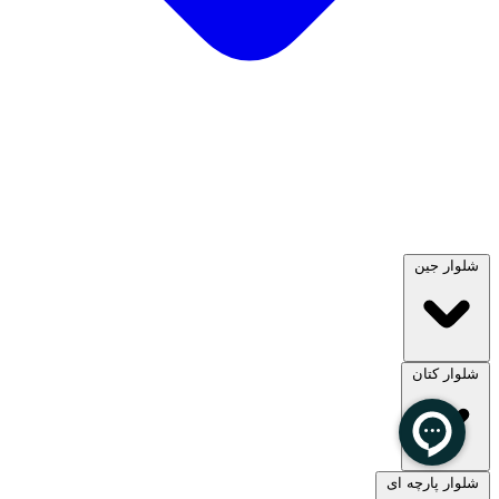
شلوار جین
شلوار کتان
مشاهده همه
شلوار پارچه ای