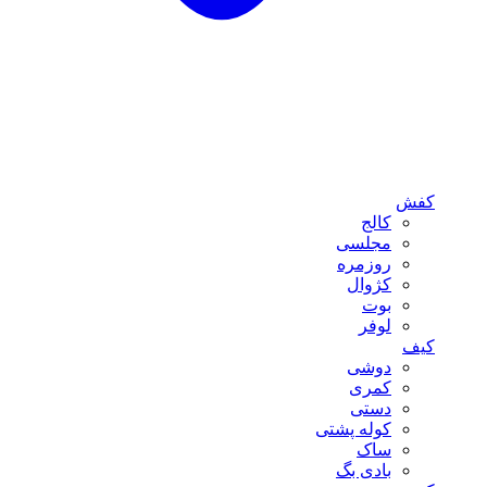
کفش
کالج
مجلسی
روزمره
کژوال
بوت
لوفر
کیف
دوشی
کمری
دستی
کوله پشتی
ساک
بادی بگ