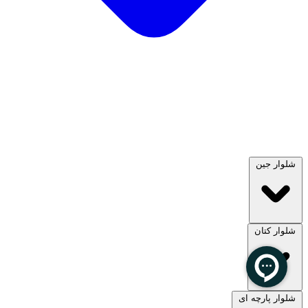
شلوار جین
شلوار کتان
مشاهده همه
شلوار پارچه ای