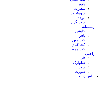
پلیور
تیشرت
سویشرت
هودی
ست گرم
زمستانه
کاپشن
پافر
کت جین
کت کتان
کت چرم
راحتی
تاپ
شلوارک
ست
شورت
لباس زنانه