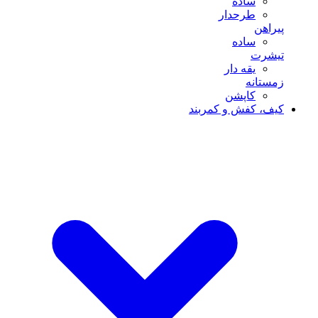
ساده
طرحدار
پیراهن
ساده
تیشرت
یقه دار
زمستانه
کاپشن
کیف، کفش و کمربند