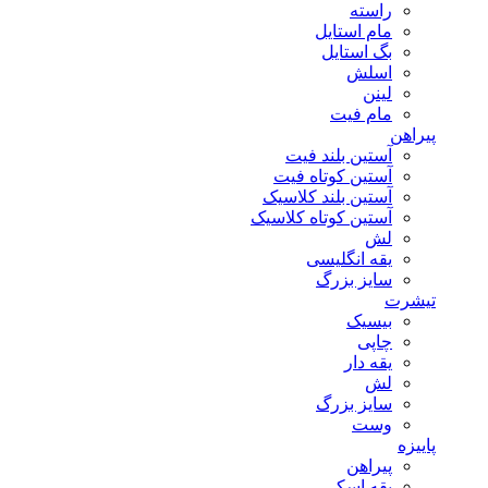
راسته
مام استایل
بگ استایل
اسلش
لینن
مام فیت
پیراهن
آستین بلند فیت
آستین کوتاه فیت
آستین بلند کلاسیک
آستین کوتاه کلاسیک
لش
یقه انگلیسی
سایز بزرگ
تیشرت
بیسیک
چاپی
یقه دار
لش
سایز بزرگ
وست
پاییزه
پیراهن
یقه اسکی