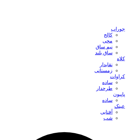
جوراب
کالج
مچی
نیم ساق
ساق بلند
کلاه
نقابدار
زمستانی
کراوات
ساده
طرحدار
پاپیون
ساده
عینک
آفتابی
شب