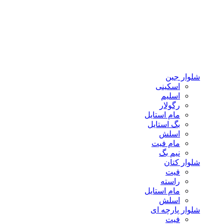
شلوار جین
اسکینی
اسلیم
رگولار
مام استایل
بگ استایل
اسلش
مام فیت
نیم بگ
شلوار کتان
فیت
راسته
مام استایل
اسلش
شلوار پارچه ای
فیت