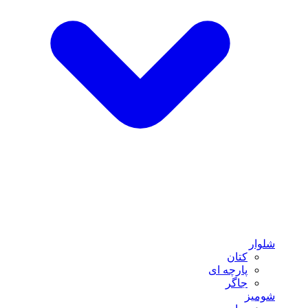
شلوار
کتان
پارچه ای
جاگر
شومیز