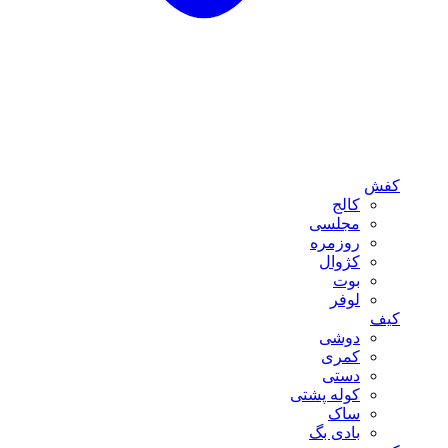
کفش
کالج
مجلسی
روزمره
کژوال
بوت
لوفر
کیف
دوشی
کمری
دستی
کوله پشتی
ساک
بادی بگ