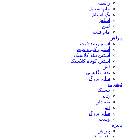
راسته
مام استایل
بگ استایل
اسلش
لینن
مام فیت
پیراهن
آستین بلند فیت
آستین کوتاه فیت
آستین بلند کلاسیک
آستین کوتاه کلاسیک
لش
یقه انگلیسی
سایز بزرگ
تیشرت
بیسیک
چاپی
یقه دار
لش
سایز بزرگ
وست
پاییزه
پیراهن
یقه اسکی