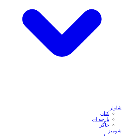
شلوار
کتان
پارچه ای
جاگر
شومیز