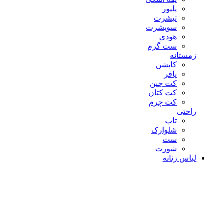
پلیور
تیشرت
سویشرت
هودی
ست گرم
زمستانه
کاپشن
پافر
کت جین
کت کتان
کت چرم
راحتی
تاپ
شلوارک
ست
شورت
لباس زنانه