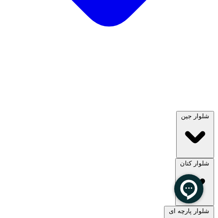
شلوار جین
شلوار کتان
مشاهده همه
شلوار پارچه ای