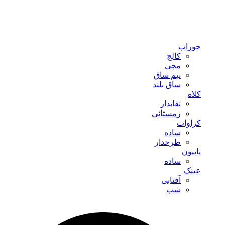
جوراب
کالج
مچی
نیم ساق
ساق بلند
کلاه
نقابدار
زمستانی
کراوات
ساده
طرحدار
پاپیون
ساده
عینک
آفتابی
شب