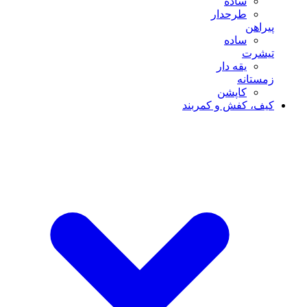
ساده
طرحدار
پیراهن
ساده
تیشرت
یقه دار
زمستانه
کاپشن
کیف، کفش و کمربند