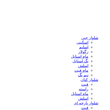
شلوار جین
اسکینی
اسلیم
رگولار
مام استایل
بگ استایل
اسلش
مام فیت
نیم بگ
شلوار کتان
فیت
راسته
مام استایل
اسلش
شلوار پارچه ای
فیت