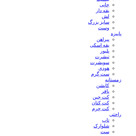
چاپی
یقه دار
لش
سایز بزرگ
وست
پاییزه
پیراهن
یقه اسکی
پلیور
تیشرت
سویشرت
هودی
ست گرم
زمستانه
کاپشن
پافر
کت جین
کت کتان
کت چرم
راحتی
تاپ
شلوارک
ست