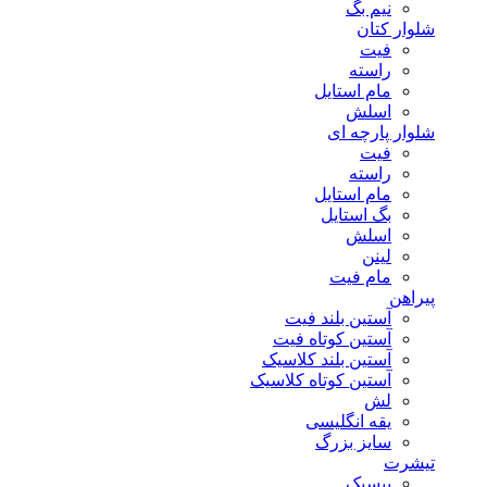
نیم بگ
شلوار کتان
فیت
راسته
مام استایل
اسلش
شلوار پارچه ای
فیت
راسته
مام استایل
بگ استایل
اسلش
لینن
مام فیت
پیراهن
آستین بلند فیت
آستین کوتاه فیت
آستین بلند کلاسیک
آستین کوتاه کلاسیک
لش
یقه انگلیسی
سایز بزرگ
تیشرت
بیسیک