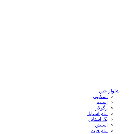
شلوار جین
اسکینی
اسلیم
رگولار
مام استایل
بگ استایل
اسلش
مام فیت