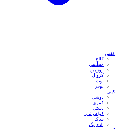
کفش
کالج
مجلسی
روزمره
کژوال
بوت
لوفر
کیف
دوشی
کمری
دستی
کوله پشتی
ساک
بادی بگ