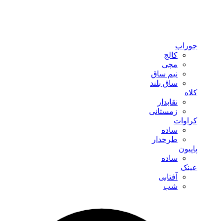
جوراب
کالج
مچی
نیم ساق
ساق بلند
کلاه
نقابدار
زمستانی
کراوات
ساده
طرحدار
پاپیون
ساده
عینک
آفتابی
شب