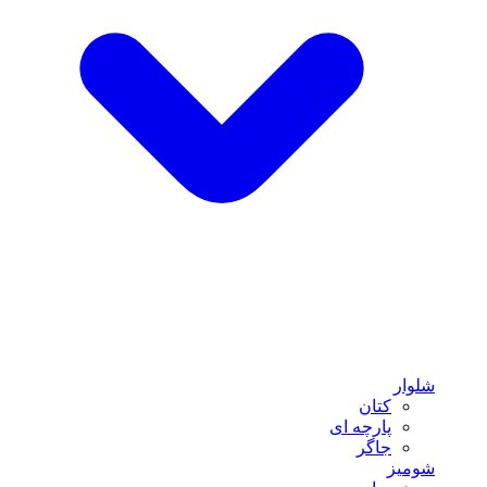
شلوار
کتان
پارچه ای
جاگر
شومیز