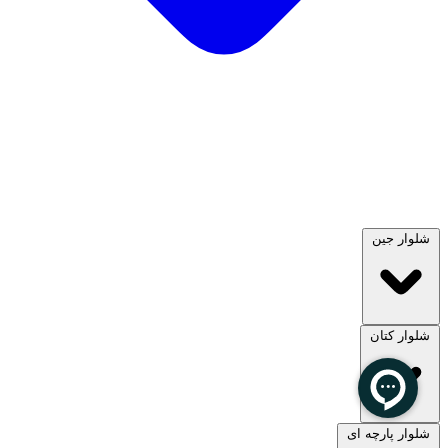
شلوار جین
شلوار کتان
مشاهده همه
شلوار پارچه ای