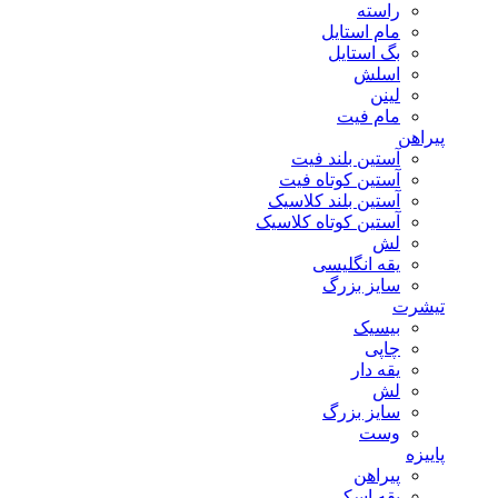
راسته
مام استایل
بگ استایل
اسلش
لینن
مام فیت
پیراهن
آستین بلند فیت
آستین کوتاه فیت
آستین بلند کلاسیک
آستین کوتاه کلاسیک
لش
یقه انگلیسی
سایز بزرگ
تیشرت
بیسیک
چاپی
یقه دار
لش
سایز بزرگ
وست
پاییزه
پیراهن
یقه اسکی