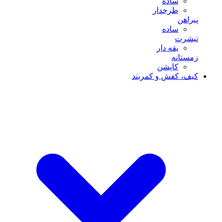
ساده
طرحدار
پیراهن
ساده
تیشرت
یقه دار
زمستانه
کاپشن
کیف، کفش و کمربند