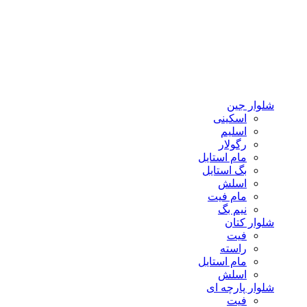
شلوار جین
اسکینی
اسلیم
رگولار
مام استایل
بگ استایل
اسلش
مام فیت
نیم بگ
شلوار کتان
فیت
راسته
مام استایل
اسلش
شلوار پارچه ای
فیت