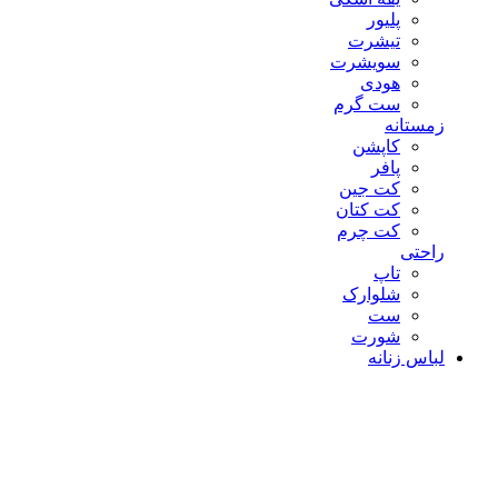
پلیور
تیشرت
سویشرت
هودی
ست گرم
زمستانه
کاپشن
پافر
کت جین
کت کتان
کت چرم
راحتی
تاپ
شلوارک
ست
شورت
لباس زنانه