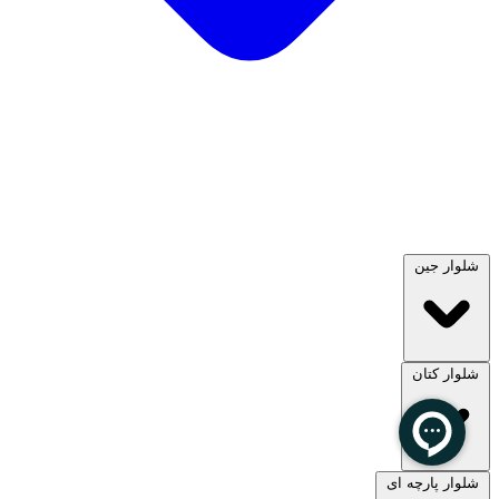
شلوار جین
شلوار کتان
مشاهده همه
شلوار پارچه ای