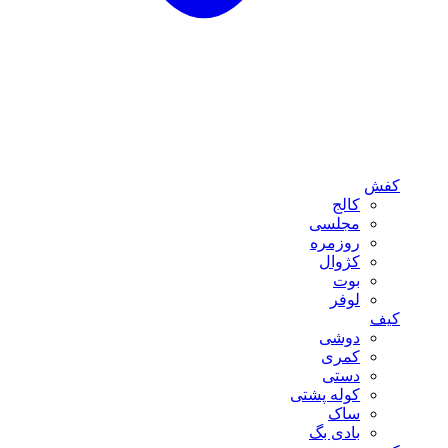
کفش
کالج
مجلسی
روزمره
کژوال
بوت
لوفر
کیف
دوشی
کمری
دستی
کوله پشتی
ساک
بادی بگ