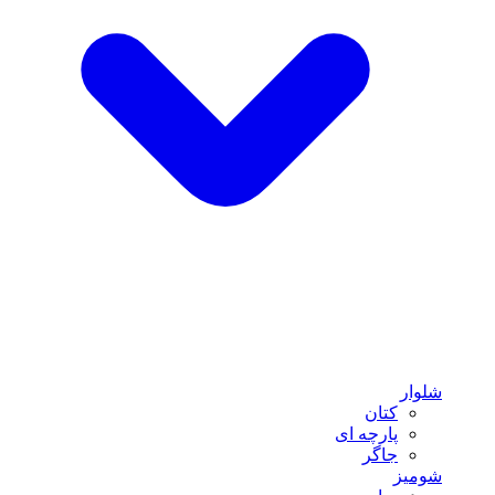
شلوار
کتان
پارچه ای
جاگر
شومیز