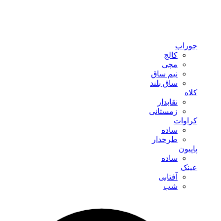
جوراب
کالج
مچی
نیم ساق
ساق بلند
کلاه
نقابدار
زمستانی
کراوات
ساده
طرحدار
پاپیون
ساده
عینک
آفتابی
شب