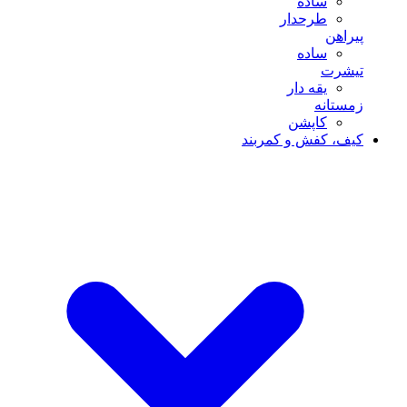
ساده
طرحدار
پیراهن
ساده
تیشرت
یقه دار
زمستانه
کاپشن
کیف، کفش و کمربند