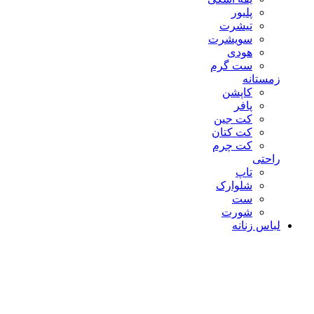
پلیور
تیشرت
سویشرت
هودی
ست گرم
زمستانه
کاپشن
پافر
کت جین
کت کتان
کت چرم
راحتی
تاپ
شلوارک
ست
شورت
لباس زنانه