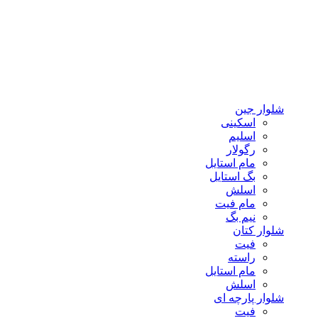
شلوار جین
اسکینی
اسلیم
رگولار
مام استایل
بگ استایل
اسلش
مام فیت
نیم بگ
شلوار کتان
فیت
راسته
مام استایل
اسلش
شلوار پارچه ای
فیت