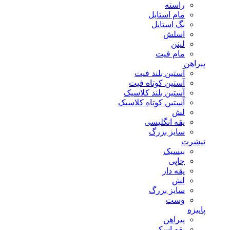
راسته
مام استایل
بگ استایل
اسلش
لینن
مام فیت
پیراهن
آستین بلند فیت
آستین کوتاه فیت
آستین بلند کلاسیک
آستین کوتاه کلاسیک
لش
یقه انگلیسی
سایز بزرگ
تیشرت
بیسیک
چاپی
یقه دار
لش
سایز بزرگ
وست
پاییزه
پیراهن
یقه اسکی