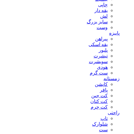
چاپی
یقه دار
لش
سایز بزرگ
وست
پاییزه
پیراهن
یقه اسکی
پلیور
تیشرت
سویشرت
هودی
ست گرم
زمستانه
کاپشن
پافر
کت جین
کت کتان
کت چرم
راحتی
تاپ
شلوارک
ست