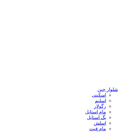
شلوار جین
اسکینی
اسلیم
رگولار
مام استایل
بگ استایل
اسلش
مام فیت