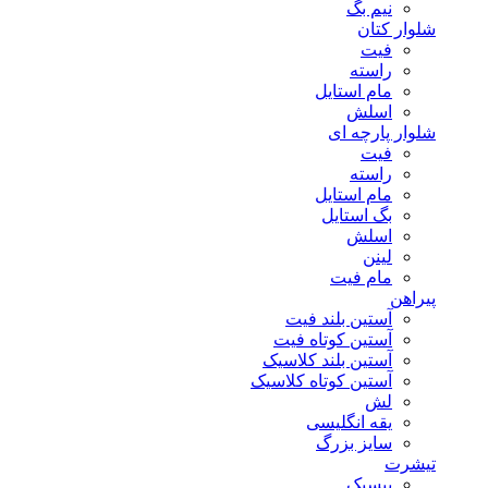
نیم بگ
شلوار کتان
فیت
راسته
مام استایل
اسلش
شلوار پارچه ای
فیت
راسته
مام استایل
بگ استایل
اسلش
لینن
مام فیت
پیراهن
آستین بلند فیت
آستین کوتاه فیت
آستین بلند کلاسیک
آستین کوتاه کلاسیک
لش
یقه انگلیسی
سایز بزرگ
تیشرت
بیسیک