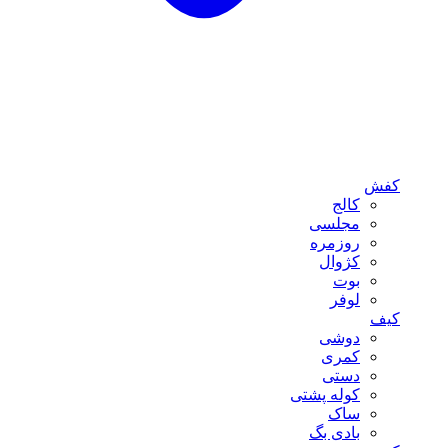
کفش
کالج
مجلسی
روزمره
کژوال
بوت
لوفر
کیف
دوشی
کمری
دستی
کوله پشتی
ساک
بادی بگ