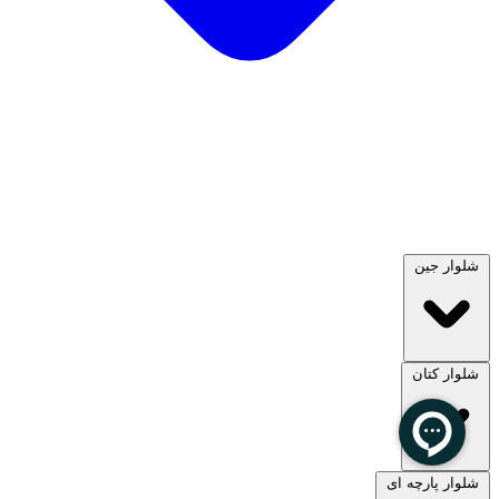
شلوار جین
شلوار کتان
مشاهده همه
شلوار پارچه ای