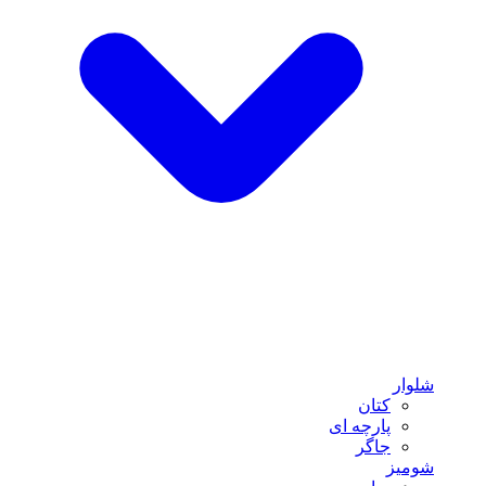
شلوار
کتان
پارچه ای
جاگر
شومیز