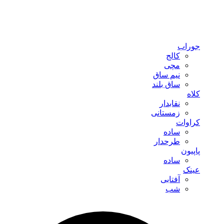
جوراب
کالج
مچی
نیم ساق
ساق بلند
کلاه
نقابدار
زمستانی
کراوات
ساده
طرحدار
پاپیون
ساده
عینک
آفتابی
شب