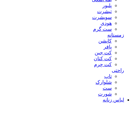
پلیور
تیشرت
سویشرت
هودی
ست گرم
زمستانه
کاپشن
پافر
کت جین
کت کتان
کت چرم
راحتی
تاپ
شلوارک
ست
شورت
لباس زنانه