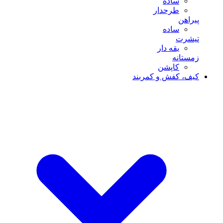
ساده
طرحدار
پیراهن
ساده
تیشرت
یقه دار
زمستانه
کاپشن
کیف، کفش و کمربند