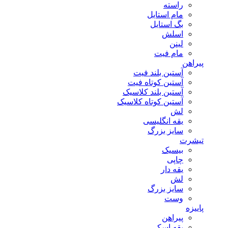
راسته
مام استایل
بگ استایل
اسلش
لینن
مام فیت
پیراهن
آستین بلند فیت
آستین کوتاه فیت
آستین بلند کلاسیک
آستین کوتاه کلاسیک
لش
یقه انگلیسی
سایز بزرگ
تیشرت
بیسیک
چاپی
یقه دار
لش
سایز بزرگ
وست
پاییزه
پیراهن
یقه اسکی