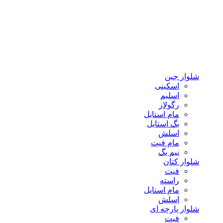
شلوار جین
اسکینی
اسلیم
رگولار
مام استایل
بگ استایل
اسلش
مام فیت
نیم بگ
شلوار کتان
فیت
راسته
مام استایل
اسلش
شلوار پارچه ای
فیت