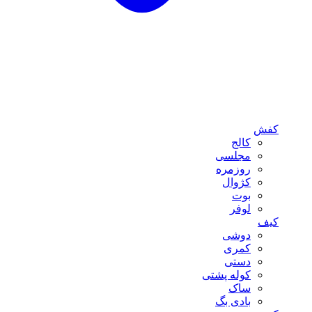
کفش
کالج
مجلسی
روزمره
کژوال
بوت
لوفر
کیف
دوشی
کمری
دستی
کوله پشتی
ساک
بادی بگ