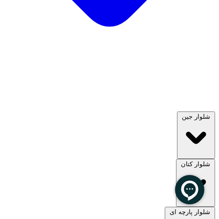
شلوار جین
شلوار کتان
مشاهده همه
شلوار پارچه ای