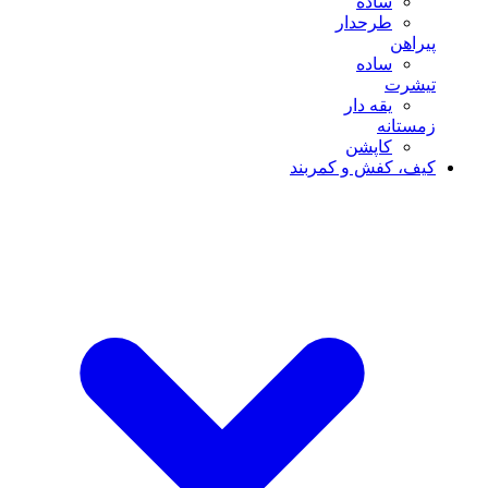
ساده
طرحدار
پیراهن
ساده
تیشرت
یقه دار
زمستانه
کاپشن
کیف، کفش و کمربند