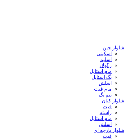
شلوار جین
اسکینی
اسلیم
رگولار
مام استایل
بگ استایل
اسلش
مام فیت
نیم بگ
شلوار کتان
فیت
راسته
مام استایل
اسلش
شلوار پارچه ای
فیت