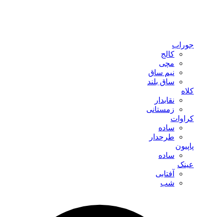
جوراب
کالج
مچی
نیم ساق
ساق بلند
کلاه
نقابدار
زمستانی
کراوات
ساده
طرحدار
پاپیون
ساده
عینک
آفتابی
شب