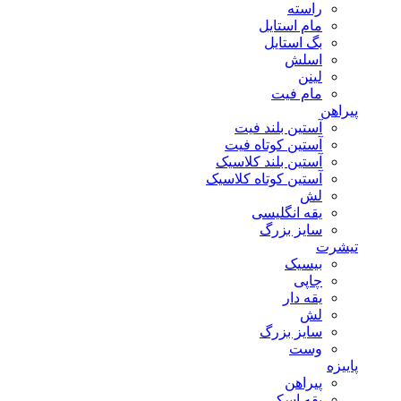
راسته
مام استایل
بگ استایل
اسلش
لینن
مام فیت
پیراهن
آستین بلند فیت
آستین کوتاه فیت
آستین بلند کلاسیک
آستین کوتاه کلاسیک
لش
یقه انگلیسی
سایز بزرگ
تیشرت
بیسیک
چاپی
یقه دار
لش
سایز بزرگ
وست
پاییزه
پیراهن
یقه اسکی