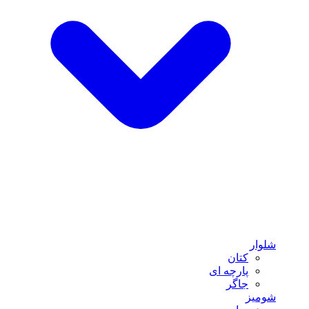
شلوار
کتان
پارچه ای
جاگر
شومیز