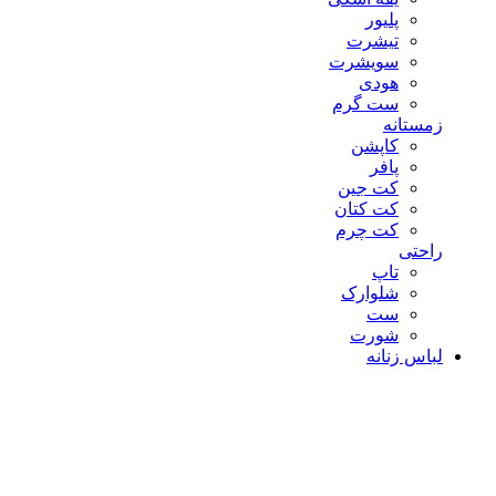
پلیور
تیشرت
سویشرت
هودی
ست گرم
زمستانه
کاپشن
پافر
کت جین
کت کتان
کت چرم
راحتی
تاپ
شلوارک
ست
شورت
لباس زنانه