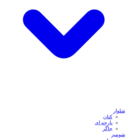
شلوار
کتان
پارچه ای
جاگر
شومیز