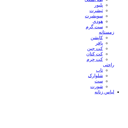
پلیور
تیشرت
سویشرت
هودی
ست گرم
زمستانه
کاپشن
پافر
کت جین
کت کتان
کت چرم
راحتی
تاپ
شلوارک
ست
شورت
لباس زنانه