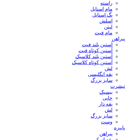
راسته
مام استایل
بگ استایل
اسلش
لینن
مام فیت
پیراهن
آستین بلند فیت
آستین کوتاه فیت
آستین بلند کلاسیک
آستین کوتاه کلاسیک
لش
یقه انگلیسی
سایز بزرگ
تیشرت
بیسیک
چاپی
یقه دار
لش
سایز بزرگ
وست
پاییزه
پیراهن
یقه اسکی