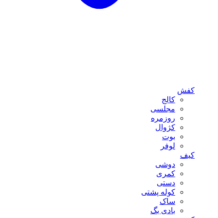
کفش
کالج
مجلسی
روزمره
کژوال
بوت
لوفر
کیف
دوشی
کمری
دستی
کوله پشتی
ساک
بادی بگ