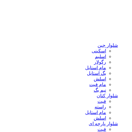
شلوار جین
اسکینی
اسلیم
رگولار
مام استایل
بگ استایل
اسلش
مام فیت
نیم بگ
شلوار کتان
فیت
راسته
مام استایل
اسلش
شلوار پارچه ای
فیت