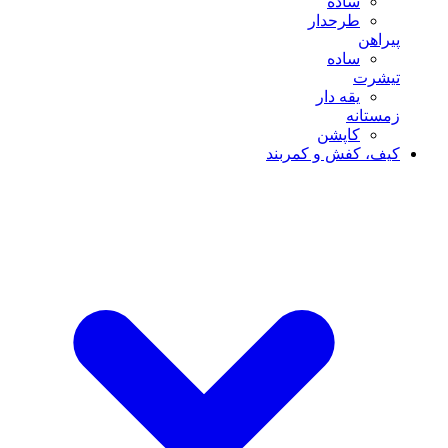
ساده
طرحدار
پیراهن
ساده
تیشرت
یقه دار
زمستانه
کاپشن
کیف، کفش و کمربند