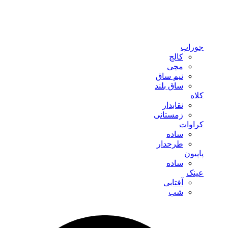
جوراب
کالج
مچی
نیم ساق
ساق بلند
کلاه
نقابدار
زمستانی
کراوات
ساده
طرحدار
پاپیون
ساده
عینک
آفتابی
شب