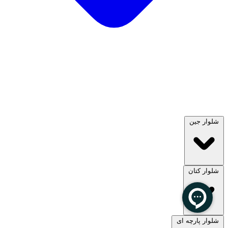
شلوار جین
شلوار کتان
مشاهده همه
شلوار پارچه ای