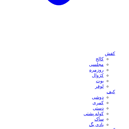
کفش
کالج
مجلسی
روزمره
کژوال
بوت
لوفر
کیف
دوشی
کمری
دستی
کوله پشتی
ساک
بادی بگ