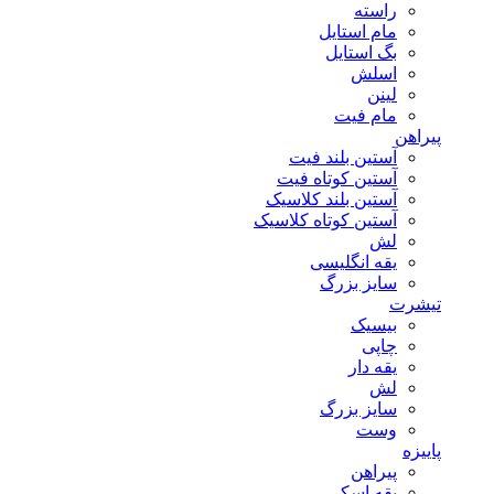
راسته
مام استایل
بگ استایل
اسلش
لینن
مام فیت
پیراهن
آستین بلند فیت
آستین کوتاه فیت
آستین بلند کلاسیک
آستین کوتاه کلاسیک
لش
یقه انگلیسی
سایز بزرگ
تیشرت
بیسیک
چاپی
یقه دار
لش
سایز بزرگ
وست
پاییزه
پیراهن
یقه اسکی