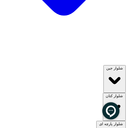
شلوار جین
شلوار کتان
مشاهده همه
شلوار پارچه ای