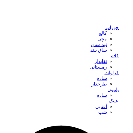
جوراب
کالج
مچی
نیم ساق
ساق بلند
کلاه
نقابدار
زمستانی
کراوات
ساده
طرحدار
پاپیون
ساده
عینک
آفتابی
شب