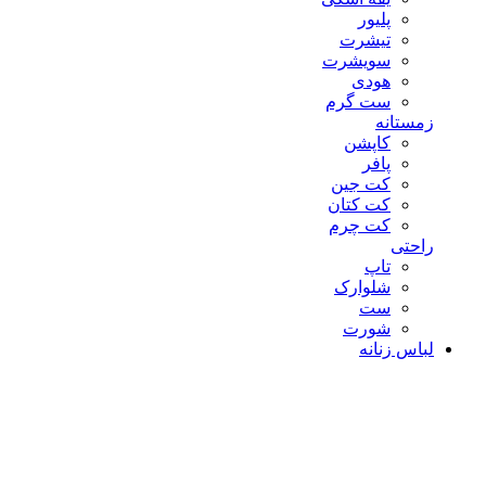
پلیور
تیشرت
سویشرت
هودی
ست گرم
زمستانه
کاپشن
پافر
کت جین
کت کتان
کت چرم
راحتی
تاپ
شلوارک
ست
شورت
لباس زنانه