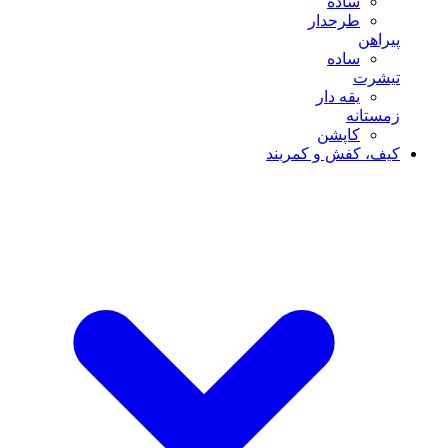
ساده
طرحدار
پیراهن
ساده
تیشرت
یقه دار
زمستانه
کاپشن
کیف، کفش و کمربند