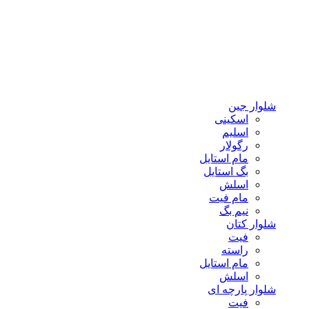
شلوار جین
اسکینی
اسلیم
رگولار
مام استایل
بگ استایل
اسلش
مام فیت
نیم بگ
شلوار کتان
فیت
راسته
مام استایل
اسلش
شلوار پارچه ای
فیت