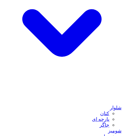
شلوار
کتان
پارچه ای
جاگر
شومیز