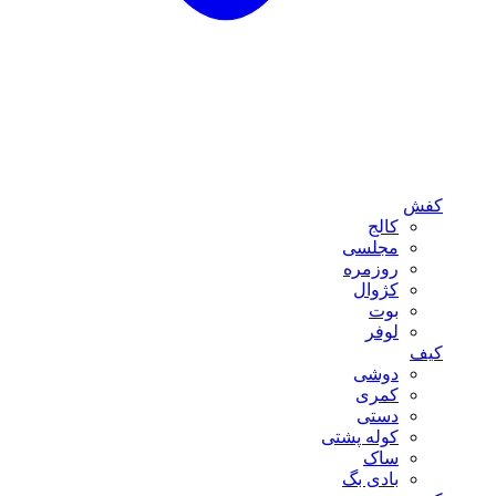
کفش
کالج
مجلسی
روزمره
کژوال
بوت
لوفر
کیف
دوشی
کمری
دستی
کوله پشتی
ساک
بادی بگ