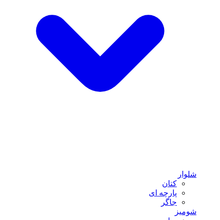
شلوار
کتان
پارچه ای
جاگر
شومیز