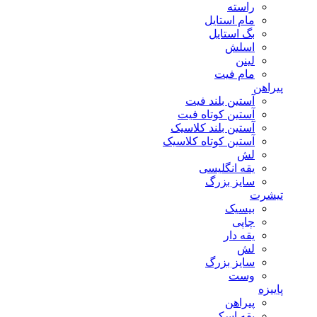
راسته
مام استایل
بگ استایل
اسلش
لینن
مام فیت
پیراهن
آستین بلند فیت
آستین کوتاه فیت
آستین بلند کلاسیک
آستین کوتاه کلاسیک
لش
یقه انگلیسی
سایز بزرگ
تیشرت
بیسیک
چاپی
یقه دار
لش
سایز بزرگ
وست
پاییزه
پیراهن
یقه اسکی