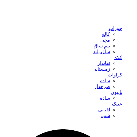
جوراب
کالج
مچی
نیم ساق
ساق بلند
کلاه
نقابدار
زمستانی
کراوات
ساده
طرحدار
پاپیون
ساده
عینک
آفتابی
شب