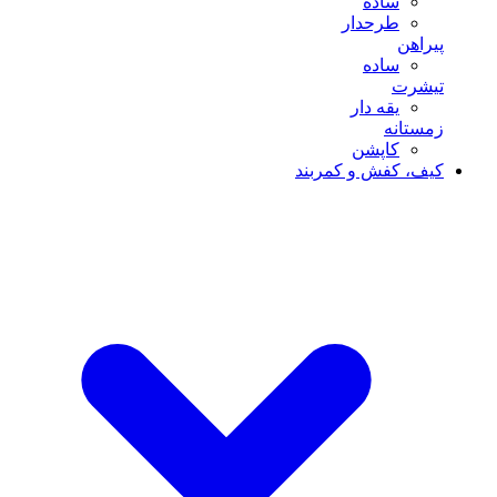
ساده
طرحدار
پیراهن
ساده
تیشرت
یقه دار
زمستانه
کاپشن
کیف، کفش و کمربند