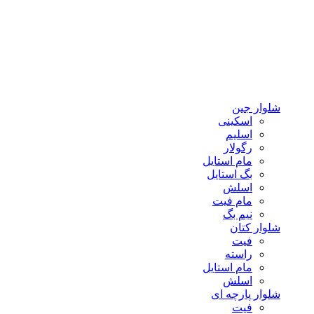
شلوار جین
اسکینی
اسلیم
رگولار
مام استایل
بگ استایل
اسلش
مام فیت
نیم بگ
شلوار کتان
فیت
راسته
مام استایل
اسلش
شلوار پارچه ای
فیت