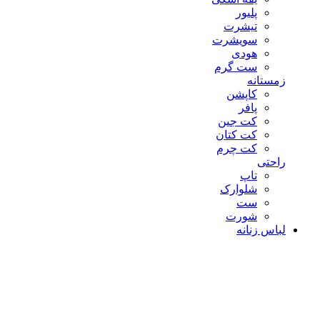
پلیور
تیشرت
سویشرت
هودی
ست گرم
زمستانه
کاپشن
پافر
کت جین
کت کتان
کت چرم
راحتی
تاپ
شلوارک
ست
شورت
لباس زنانه