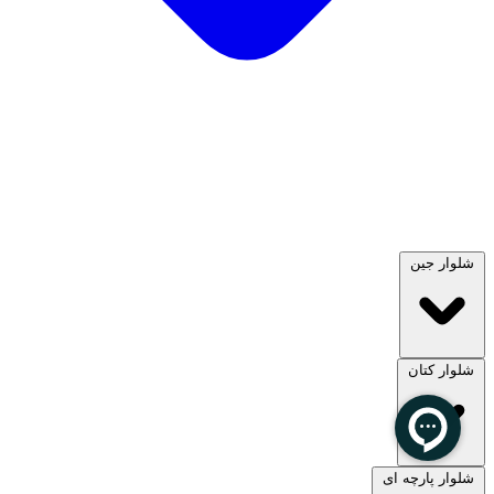
شلوار جین
شلوار کتان
مشاهده همه
شلوار پارچه ای