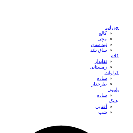
جوراب
کالج
مچی
نیم ساق
ساق بلند
کلاه
نقابدار
زمستانی
کراوات
ساده
طرحدار
پاپیون
ساده
عینک
آفتابی
شب