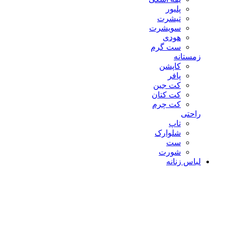
پلیور
تیشرت
سویشرت
هودی
ست گرم
زمستانه
کاپشن
پافر
کت جین
کت کتان
کت چرم
راحتی
تاپ
شلوارک
ست
شورت
لباس زنانه