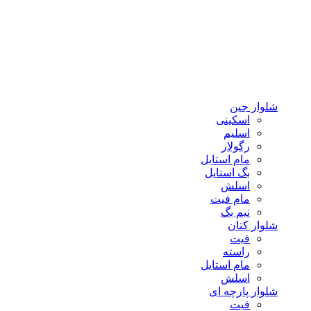
شلوار جین
اسکینی
اسلیم
رگولار
مام استایل
بگ استایل
اسلش
مام فیت
نیم بگ
شلوار کتان
فیت
راسته
مام استایل
اسلش
شلوار پارچه ای
فیت