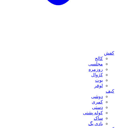
کفش
کالج
مجلسی
روزمره
کژوال
بوت
لوفر
کیف
دوشی
کمری
دستی
کوله پشتی
ساک
بادی بگ