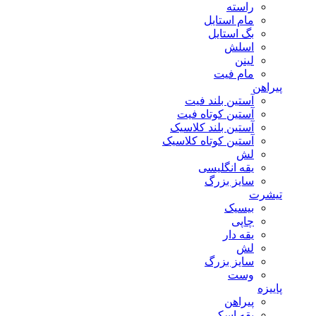
راسته
مام استایل
بگ استایل
اسلش
لینن
مام فیت
پیراهن
آستین بلند فیت
آستین کوتاه فیت
آستین بلند کلاسیک
آستین کوتاه کلاسیک
لش
یقه انگلیسی
سایز بزرگ
تیشرت
بیسیک
چاپی
یقه دار
لش
سایز بزرگ
وست
پاییزه
پیراهن
یقه اسکی