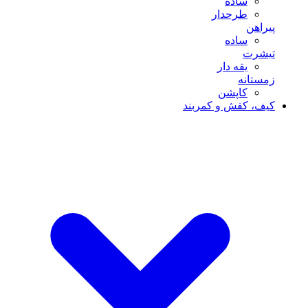
ساده
طرحدار
پیراهن
ساده
تیشرت
یقه دار
زمستانه
کاپشن
کیف، کفش و کمربند