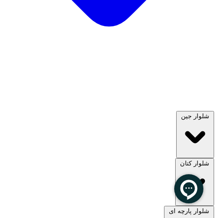
شلوار جین
شلوار کتان
مشاهده همه
شلوار پارچه ای