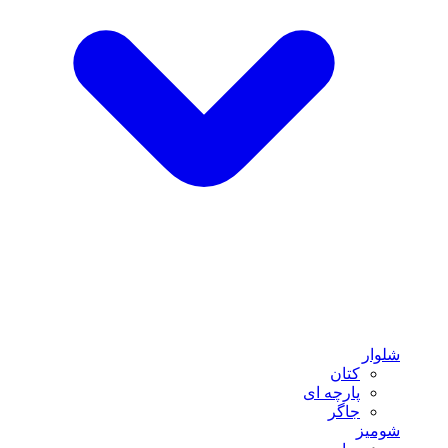
شلوار
کتان
پارچه ای
جاگر
شومیز