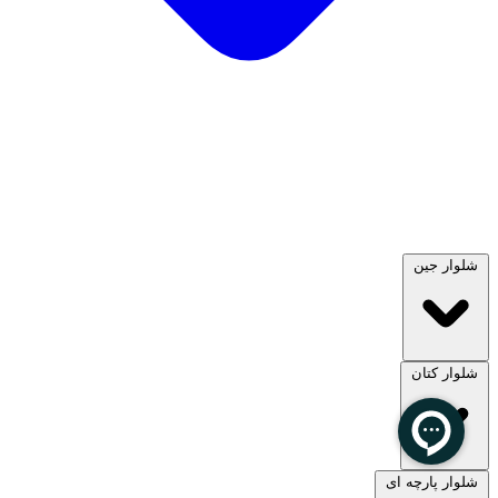
شلوار جین
شلوار کتان
مشاهده همه
شلوار پارچه ای