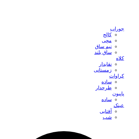
جوراب
کالج
مچی
نیم ساق
ساق بلند
کلاه
نقابدار
زمستانی
کراوات
ساده
طرحدار
پاپیون
ساده
عینک
آفتابی
شب