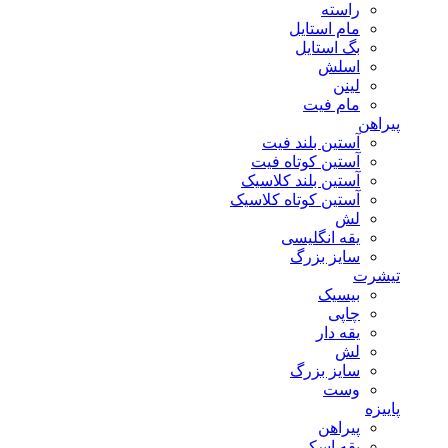
راسته
مام استایل
بگ استایل
اسلش
لینن
مام فیت
پیراهن
آستین بلند فیت
آستین کوتاه فیت
آستین بلند کلاسیک
آستین کوتاه کلاسیک
لش
یقه انگلیسی
سایز بزرگ
تیشرت
بیسیک
چاپی
یقه دار
لش
سایز بزرگ
وست
پاییزه
پیراهن
یقه اسکی