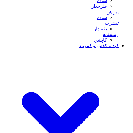
ساده
طرحدار
پیراهن
ساده
تیشرت
یقه دار
زمستانه
کاپشن
کیف، کفش و کمربند