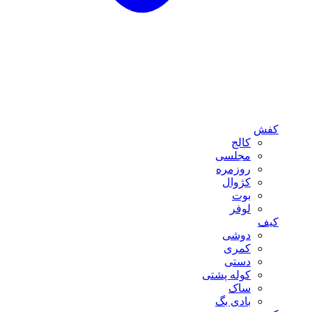
کفش
کالج
مجلسی
روزمره
کژوال
بوت
لوفر
کیف
دوشی
کمری
دستی
کوله پشتی
ساک
بادی بگ