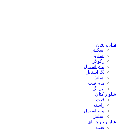
شلوار جین
اسکینی
اسلیم
رگولار
مام استایل
بگ استایل
اسلش
مام فیت
نیم بگ
شلوار کتان
فیت
راسته
مام استایل
اسلش
شلوار پارچه ای
فیت