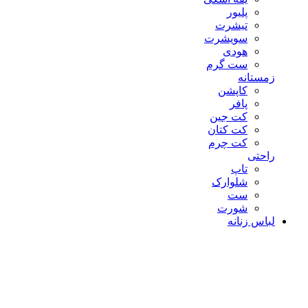
پلیور
تیشرت
سویشرت
هودی
ست گرم
زمستانه
کاپشن
پافر
کت جین
کت کتان
کت چرم
راحتی
تاپ
شلوارک
ست
شورت
لباس زنانه