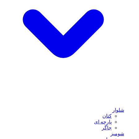
شلوار
کتان
پارچه ای
جاگر
شومیز