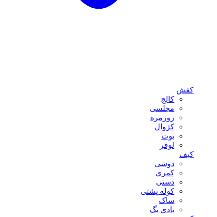
کفش
کالج
مجلسی
روزمره
کژوال
بوت
لوفر
کیف
دوشی
کمری
دستی
کوله پشتی
ساک
بادی بگ