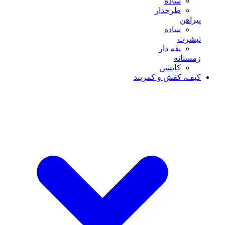
ساده
طرحدار
پیراهن
ساده
تیشرت
یقه دار
زمستانه
کاپشن
کیف، کفش و کمربند