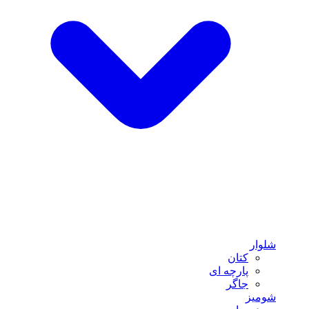
شلوار
کتان
پارچه ای
جاگر
شومیز