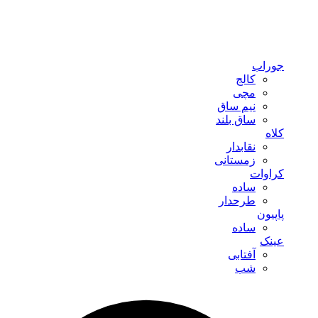
جوراب
کالج
مچی
نیم ساق
ساق بلند
کلاه
نقابدار
زمستانی
کراوات
ساده
طرحدار
پاپیون
ساده
عینک
آفتابی
شب