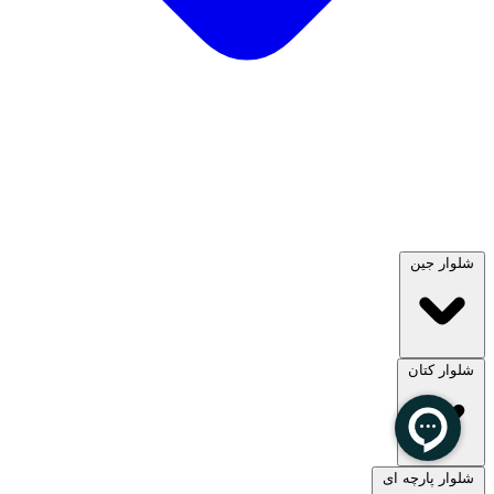
شلوار جین
شلوار کتان
مشاهده همه
شلوار پارچه ای