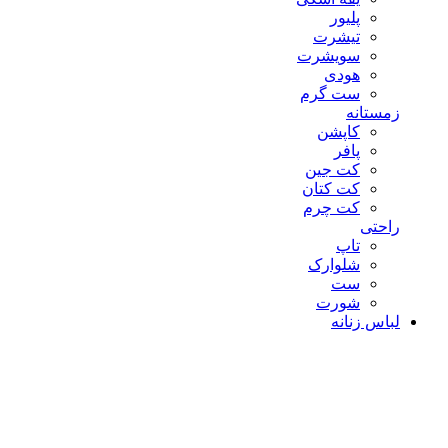
پلیور
تیشرت
سویشرت
هودی
ست گرم
زمستانه
کاپشن
پافر
کت جین
کت کتان
کت چرم
راحتی
تاپ
شلوارک
ست
شورت
لباس زنانه