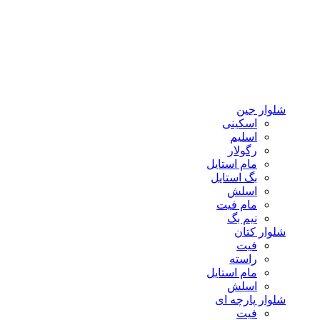
شلوار جین
اسکینی
اسلیم
رگولار
مام استایل
بگ استایل
اسلش
مام فیت
نیم بگ
شلوار کتان
فیت
راسته
مام استایل
اسلش
شلوار پارچه ای
فیت