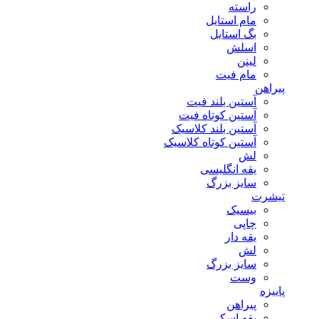
راسته
مام استایل
بگ استایل
اسلش
لینن
مام فیت
پیراهن
آستین بلند فیت
آستین کوتاه فیت
آستین بلند کلاسیک
آستین کوتاه کلاسیک
لش
یقه انگلیسی
سایز بزرگ
تیشرت
بیسیک
چاپی
یقه دار
لش
سایز بزرگ
وست
پاییزه
پیراهن
یقه اسکی