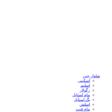
شلوار جین
اسکینی
اسلیم
رگولار
مام استایل
بگ استایل
اسلش
مام فیت