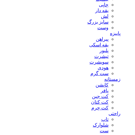
چاپی
یقه دار
لش
سایز بزرگ
وست
پاییزه
پیراهن
یقه اسکی
پلیور
تیشرت
سویشرت
هودی
ست گرم
زمستانه
کاپشن
پافر
کت جین
کت کتان
کت چرم
راحتی
تاپ
شلوارک
ست