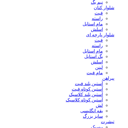
نیم بگ
شلوار کتان
فیت
راسته
مام استایل
اسلش
شلوار پارچه ای
فیت
راسته
مام استایل
بگ استایل
اسلش
لینن
مام فیت
پیراهن
آستین بلند فیت
آستین کوتاه فیت
آستین بلند کلاسیک
آستین کوتاه کلاسیک
لش
یقه انگلیسی
سایز بزرگ
تیشرت
بیسیک