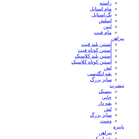
راسته
مام استایل
بگ استایل
اسلش
لینن
مام فیت
پیراهن
آستین بلند فیت
آستین کوتاه فیت
آستین بلند کلاسیک
آستین کوتاه کلاسیک
لش
یقه انگلیسی
سایز بزرگ
تیشرت
بیسیک
چاپی
یقه دار
لش
سایز بزرگ
وست
پاییزه
پیراهن
یقه اسکی