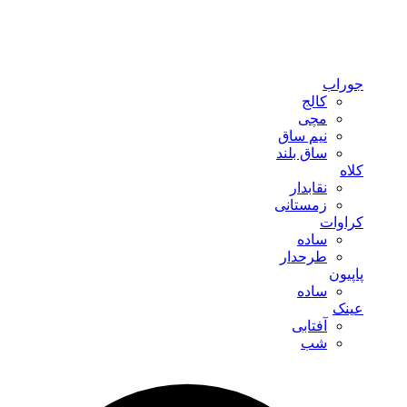
جوراب
کالج
مچی
نیم ساق
ساق بلند
کلاه
نقابدار
زمستانی
کراوات
ساده
طرحدار
پاپیون
ساده
عینک
آفتابی
شب