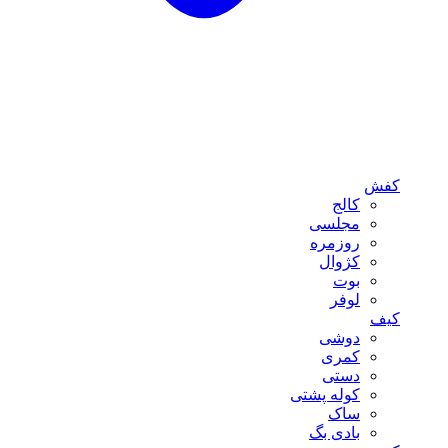
کفش
کالج
مجلسی
روزمره
کژوال
بوت
لوفر
کیف
دوشی
کمری
دستی
کوله پشتی
ساک
بادی بگ