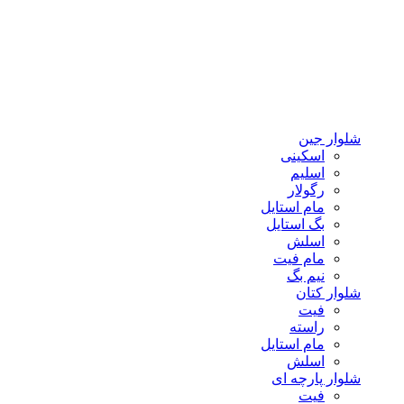
شلوار جین
اسکینی
اسلیم
رگولار
مام استایل
بگ استایل
اسلش
مام فیت
نیم بگ
شلوار کتان
فیت
راسته
مام استایل
اسلش
شلوار پارچه ای
فیت