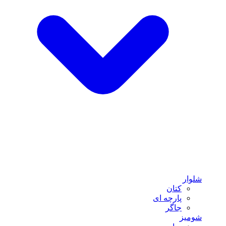
شلوار
کتان
پارچه ای
جاگر
شومیز