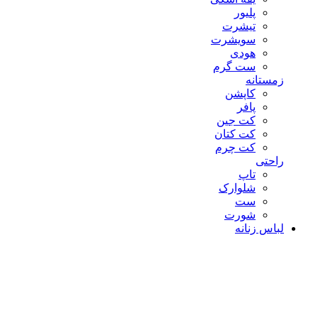
پلیور
تیشرت
سویشرت
هودی
ست گرم
زمستانه
کاپشن
پافر
کت جین
کت کتان
کت چرم
راحتی
تاپ
شلوارک
ست
شورت
لباس زنانه