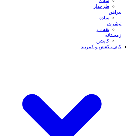
ساده
طرحدار
پیراهن
ساده
تیشرت
یقه دار
زمستانه
کاپشن
کیف، کفش و کمربند