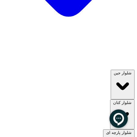
شلوار جین
شلوار کتان
مشاهده همه
شلوار پارچه ای