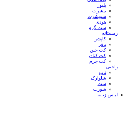
پلیور
تیشرت
سویشرت
هودی
ست گرم
زمستانه
کاپشن
پافر
کت جین
کت کتان
کت چرم
راحتی
تاپ
شلوارک
ست
شورت
لباس زنانه