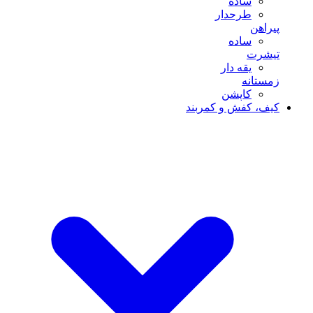
ساده
طرحدار
پیراهن
ساده
تیشرت
یقه دار
زمستانه
کاپشن
کیف، کفش و کمربند