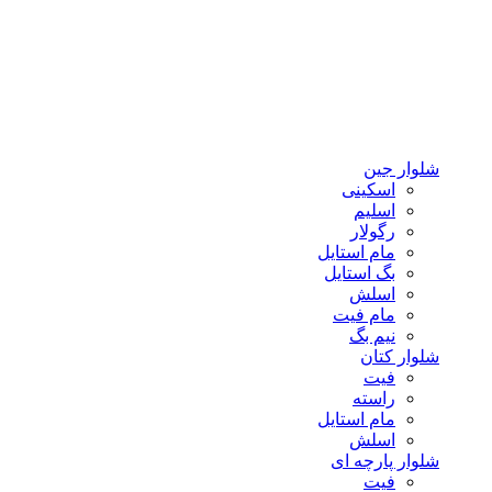
شلوار جین
اسکینی
اسلیم
رگولار
مام استایل
بگ استایل
اسلش
مام فیت
نیم بگ
شلوار کتان
فیت
راسته
مام استایل
اسلش
شلوار پارچه ای
فیت