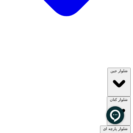
شلوار جین
شلوار کتان
مشاهده همه
شلوار پارچه ای