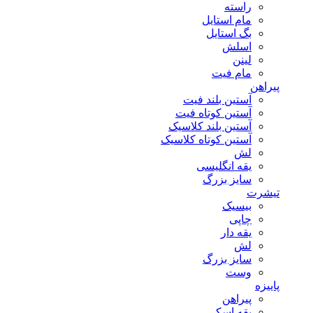
راسته
مام استایل
بگ استایل
اسلش
لینن
مام فیت
پیراهن
آستین بلند فیت
آستین کوتاه فیت
آستین بلند کلاسیک
آستین کوتاه کلاسیک
لش
یقه انگلیسی
سایز بزرگ
تیشرت
بیسیک
چاپی
یقه دار
لش
سایز بزرگ
وست
پاییزه
پیراهن
یقه اسکی