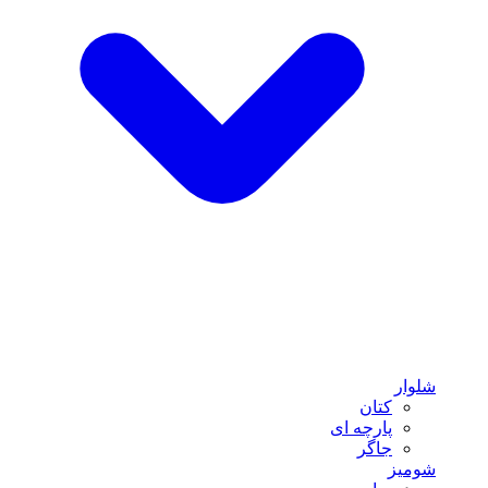
شلوار
کتان
پارچه ای
جاگر
شومیز