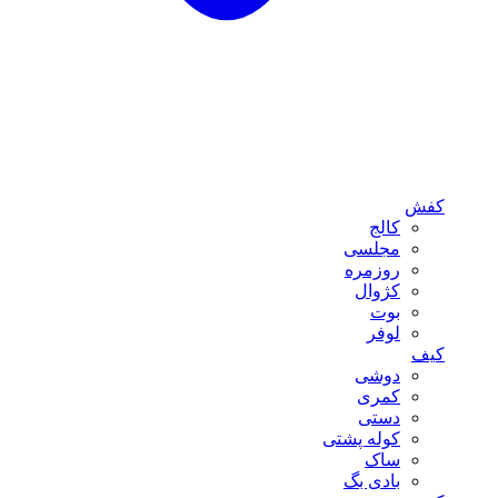
کفش
کالج
مجلسی
روزمره
کژوال
بوت
لوفر
کیف
دوشی
کمری
دستی
کوله پشتی
ساک
بادی بگ