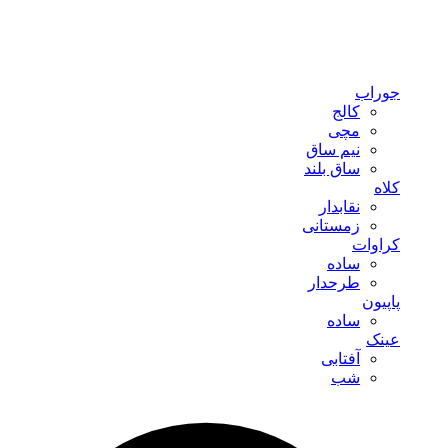
جوراب
کالج
مچی
نیم ساق
ساق بلند
کلاه
نقابدار
زمستانی
کراوات
ساده
طرحدار
پاپیون
ساده
عینک
آفتابی
شب