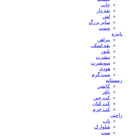
چاپی
یقه دار
لش
سایز بزرگ
وست
پاییزه
پیراهن
یقه اسکی
پلیور
تیشرت
سویشرت
هودی
ست گرم
زمستانه
کاپشن
پافر
کت جین
کت کتان
کت چرم
راحتی
تاپ
شلوارک
ست