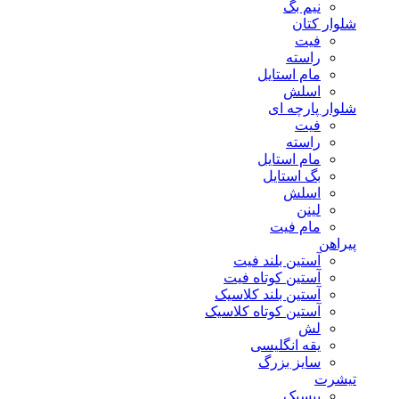
نیم بگ
شلوار کتان
فیت
راسته
مام استایل
اسلش
شلوار پارچه ای
فیت
راسته
مام استایل
بگ استایل
اسلش
لینن
مام فیت
پیراهن
آستین بلند فیت
آستین کوتاه فیت
آستین بلند کلاسیک
آستین کوتاه کلاسیک
لش
یقه انگلیسی
سایز بزرگ
تیشرت
بیسیک