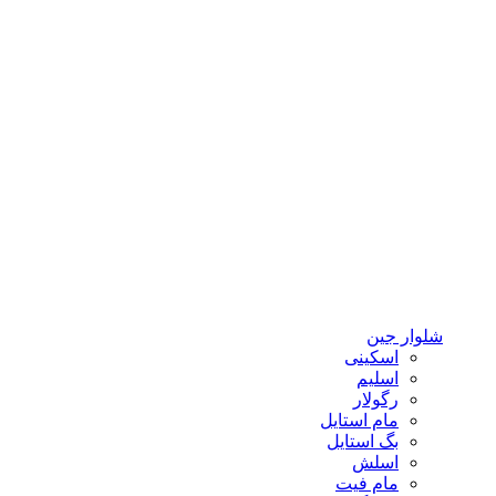
شلوار جین
اسکینی
اسلیم
رگولار
مام استایل
بگ استایل
اسلش
مام فیت