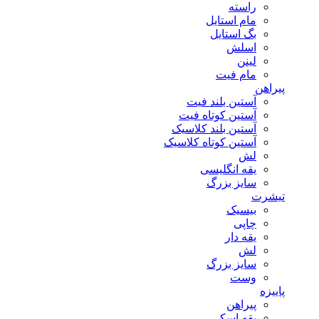
راسته
مام استایل
بگ استایل
اسلش
لینن
مام فیت
پیراهن
آستین بلند فیت
آستین کوتاه فیت
آستین بلند کلاسیک
آستین کوتاه کلاسیک
لش
یقه انگلیسی
سایز بزرگ
تیشرت
بیسیک
چاپی
یقه دار
لش
سایز بزرگ
وست
پاییزه
پیراهن
یقه اسکی