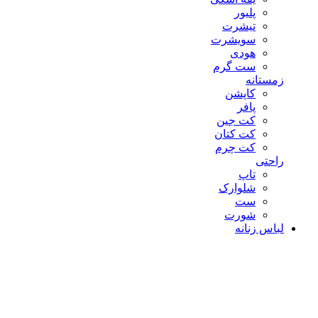
پلیور
تیشرت
سویشرت
هودی
ست گرم
زمستانه
کاپشن
پافر
کت جین
کت کتان
کت چرم
راحتی
تاپ
شلوارک
ست
شورت
لباس زنانه