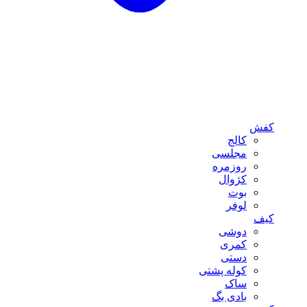
کفش
کالج
مجلسی
روزمره
کژوال
بوت
لوفر
کیف
دوشی
کمری
دستی
کوله پشتی
ساک
بادی بگ