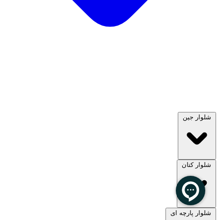
شلوار جین
شلوار کتان
مشاهده همه
شلوار پارچه ای