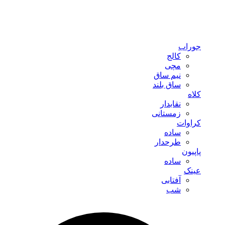
جوراب
کالج
مچی
نیم ساق
ساق بلند
کلاه
نقابدار
زمستانی
کراوات
ساده
طرحدار
پاپیون
ساده
عینک
آفتابی
شب