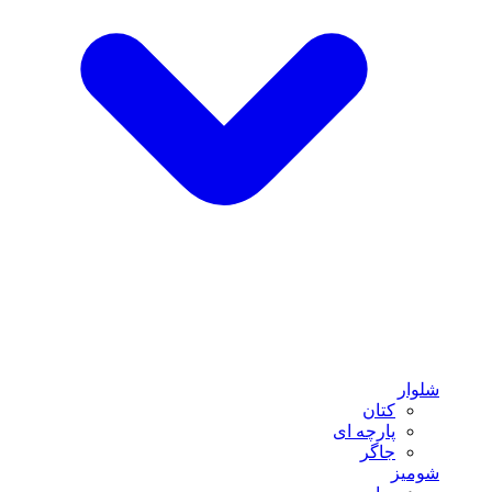
شلوار
کتان
پارچه ای
جاگر
شومیز