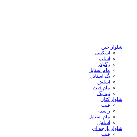
شلوار جین
اسکینی
اسلیم
رگولار
مام استایل
بگ استایل
اسلش
مام فیت
نیم بگ
شلوار کتان
فیت
راسته
مام استایل
اسلش
شلوار پارچه ای
فیت