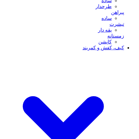
ساده
طرحدار
پیراهن
ساده
تیشرت
یقه دار
زمستانه
کاپشن
کیف، کفش و کمربند