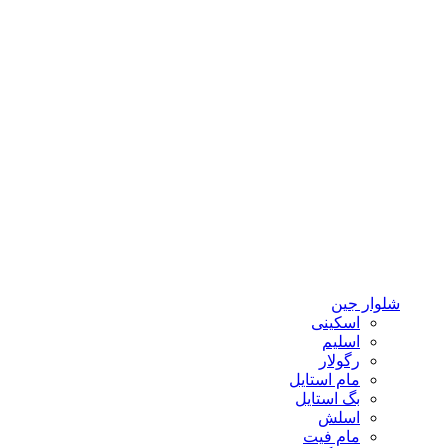
شلوار جین
اسکینی
اسلیم
رگولار
مام استایل
بگ استایل
اسلش
مام فیت