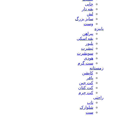
چاپی
یقه دار
لش
سایز بزرگ
وست
پاییزه
پیراهن
یقه اسکی
پلیور
تیشرت
سویشرت
هودی
ست گرم
زمستانه
کاپشن
پافر
کت جین
کت کتان
کت چرم
راحتی
تاپ
شلوارک
ست