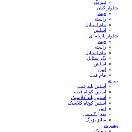
نیم بگ
شلوار کتان
فیت
راسته
مام استایل
اسلش
شلوار پارچه ای
فیت
راسته
مام استایل
بگ استایل
اسلش
لینن
مام فیت
پیراهن
آستین بلند فیت
آستین کوتاه فیت
آستین بلند کلاسیک
آستین کوتاه کلاسیک
لش
یقه انگلیسی
سایز بزرگ
تیشرت
بیسیک