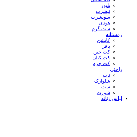
پلیور
تیشرت
سویشرت
هودی
ست گرم
زمستانه
کاپشن
پافر
کت جین
کت کتان
کت چرم
راحتی
تاپ
شلوارک
ست
شورت
لباس زنانه