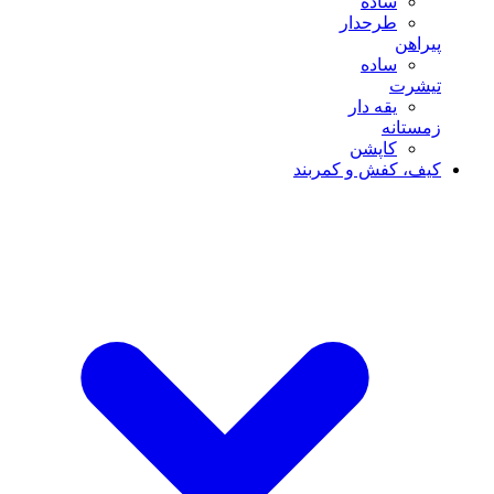
ساده
طرحدار
پیراهن
ساده
تیشرت
یقه دار
زمستانه
کاپشن
کیف، کفش و کمربند