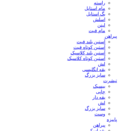
راسته
مام استایل
بگ استایل
اسلش
لینن
مام فیت
پیراهن
آستین بلند فیت
آستین کوتاه فیت
آستین بلند کلاسیک
آستین کوتاه کلاسیک
لش
یقه انگلیسی
سایز بزرگ
تیشرت
بیسیک
چاپی
یقه دار
لش
سایز بزرگ
وست
پاییزه
پیراهن
یقه اسکی