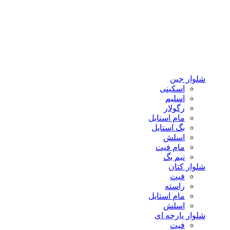
شلوار جین
اسکینی
اسلیم
رگولار
مام استایل
بگ استایل
اسلش
مام فیت
نیم بگ
شلوار کتان
فیت
راسته
مام استایل
اسلش
شلوار پارچه ای
فیت