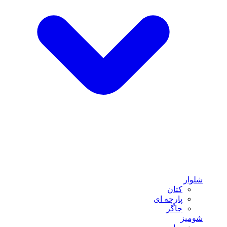
شلوار
کتان
پارچه ای
جاگر
شومیز