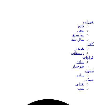
جوراب
کالج
مچی
نیم ساق
ساق بلند
کلاه
نقابدار
زمستانی
کراوات
ساده
طرحدار
پاپیون
ساده
عینک
آفتابی
شب