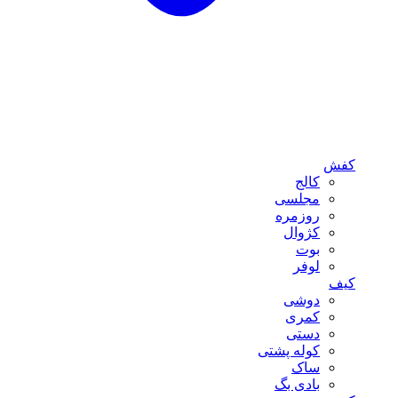
کفش
کالج
مجلسی
روزمره
کژوال
بوت
لوفر
کیف
دوشی
کمری
دستی
کوله پشتی
ساک
بادی بگ