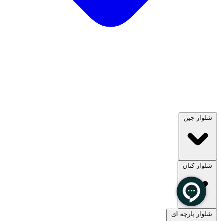
شلوار جین
شلوار کتان
مشاهده همه
شلوار پارچه ای