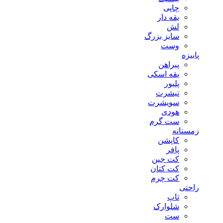
چاپی
یقه دار
لش
سایز بزرگ
وست
پاییزه
پیراهن
یقه اسکی
پلیور
تیشرت
سویشرت
هودی
ست گرم
زمستانه
کاپشن
پافر
کت جین
کت کتان
کت چرم
راحتی
تاپ
شلوارک
ست