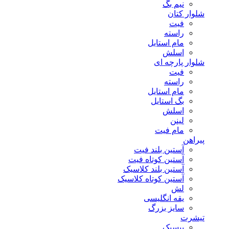
نیم بگ
شلوار کتان
فیت
راسته
مام استایل
اسلش
شلوار پارچه ای
فیت
راسته
مام استایل
بگ استایل
اسلش
لینن
مام فیت
پیراهن
آستین بلند فیت
آستین کوتاه فیت
آستین بلند کلاسیک
آستین کوتاه کلاسیک
لش
یقه انگلیسی
سایز بزرگ
تیشرت
بیسیک