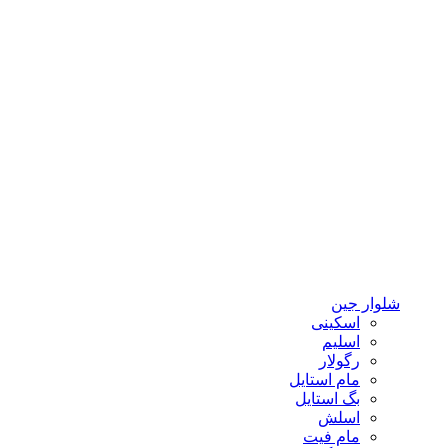
شلوار جین
اسکینی
اسلیم
رگولار
مام استایل
بگ استایل
اسلش
مام فیت