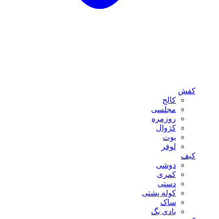
کفش
کالج
مجلسی
روزمره
کژوال
بوت
لوفر
کیف
دوشی
کمری
دستی
کوله پشتی
ساک
بادی بگ