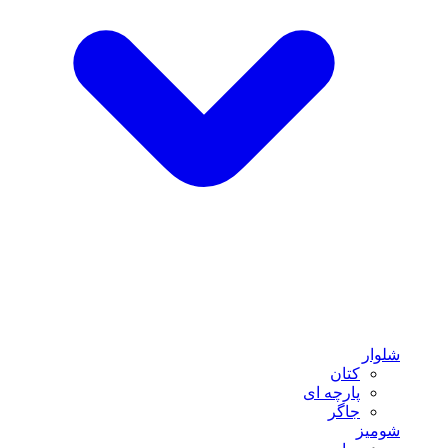
شلوار
کتان
پارچه ای
جاگر
شومیز