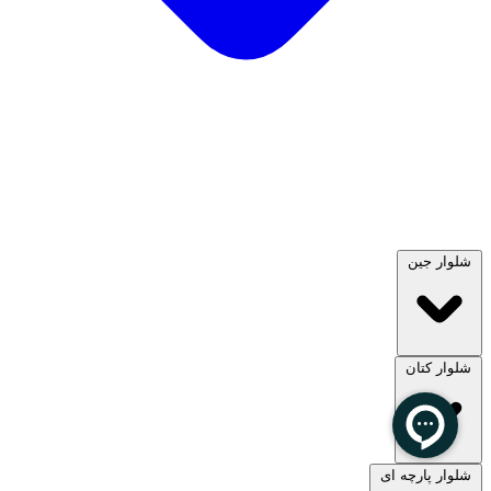
شلوار جین
شلوار کتان
مشاهده همه
شلوار پارچه ای