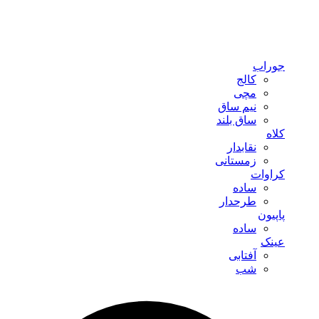
جوراب
کالج
مچی
نیم ساق
ساق بلند
کلاه
نقابدار
زمستانی
کراوات
ساده
طرحدار
پاپیون
ساده
عینک
آفتابی
شب