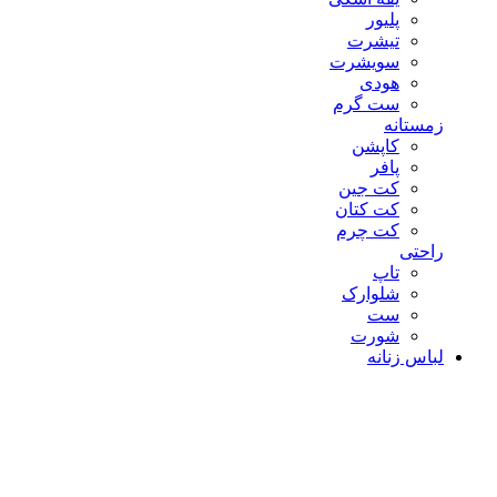
پلیور
تیشرت
سویشرت
هودی
ست گرم
زمستانه
کاپشن
پافر
کت جین
کت کتان
کت چرم
راحتی
تاپ
شلوارک
ست
شورت
لباس زنانه