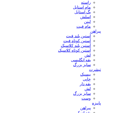
راسته
مام استایل
بگ استایل
اسلش
لینن
مام فیت
پیراهن
آستین بلند فیت
آستین کوتاه فیت
آستین بلند کلاسیک
آستین کوتاه کلاسیک
لش
یقه انگلیسی
سایز بزرگ
تیشرت
بیسیک
چاپی
یقه دار
لش
سایز بزرگ
وست
پاییزه
پیراهن
یقه اسکی