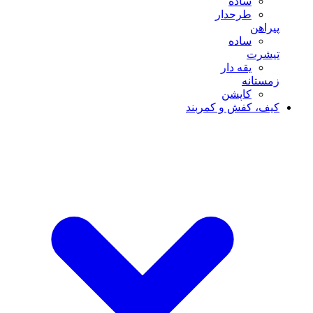
ساده
طرحدار
پیراهن
ساده
تیشرت
یقه دار
زمستانه
کاپشن
کیف، کفش و کمربند