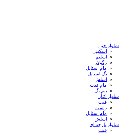
شلوار جین
اسکینی
اسلیم
رگولار
مام استایل
بگ استایل
اسلش
مام فیت
نیم بگ
شلوار کتان
فیت
راسته
مام استایل
اسلش
شلوار پارچه ای
فیت