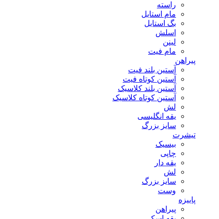
راسته
مام استایل
بگ استایل
اسلش
لینن
مام فیت
پیراهن
آستین بلند فیت
آستین کوتاه فیت
آستین بلند کلاسیک
آستین کوتاه کلاسیک
لش
یقه انگلیسی
سایز بزرگ
تیشرت
بیسیک
چاپی
یقه دار
لش
سایز بزرگ
وست
پاییزه
پیراهن
یقه اسکی