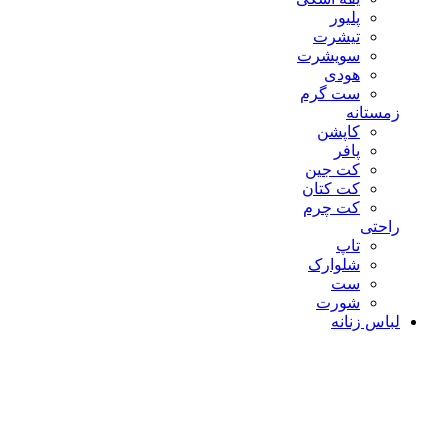
پلیور
تیشرت
سویشرت
هودی
ست گرم
زمستانه
کاپشن
پافر
کت جین
کت کتان
کت چرم
راحتی
تاپ
شلوارک
ست
شورت
لباس زنانه