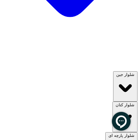
شلوار جین
شلوار کتان
مشاهده همه
شلوار پارچه ای