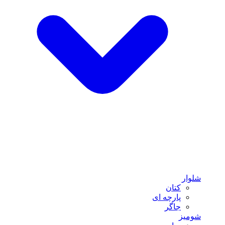
شلوار
کتان
پارچه ای
جاگر
شومیز