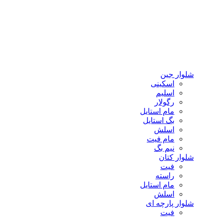
شلوار جین
اسکینی
اسلیم
رگولار
مام استایل
بگ استایل
اسلش
مام فیت
نیم بگ
شلوار کتان
فیت
راسته
مام استایل
اسلش
شلوار پارچه ای
فیت