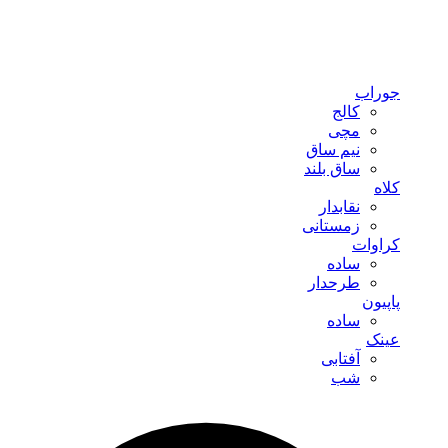
جوراب
کالج
مچی
نیم ساق
ساق بلند
کلاه
نقابدار
زمستانی
کراوات
ساده
طرحدار
پاپیون
ساده
عینک
آفتابی
شب