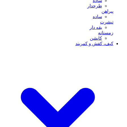
ساده
طرحدار
پیراهن
ساده
تیشرت
یقه دار
زمستانه
کاپشن
کیف، کفش و کمربند