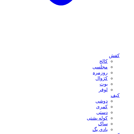
کفش
کالج
مجلسی
روزمره
کژوال
بوت
لوفر
کیف
دوشی
کمری
دستی
کوله پشتی
ساک
بادی بگ