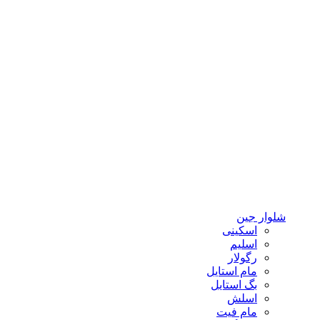
شلوار جین
اسکینی
اسلیم
رگولار
مام استایل
بگ استایل
اسلش
مام فیت