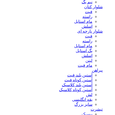
نیم بگ
شلوار کتان
فیت
راسته
مام استایل
اسلش
شلوار پارچه ای
فیت
راسته
مام استایل
بگ استایل
اسلش
لینن
مام فیت
پیراهن
آستین بلند فیت
آستین کوتاه فیت
آستین بلند کلاسیک
آستین کوتاه کلاسیک
لش
یقه انگلیسی
سایز بزرگ
تیشرت
بیسیک