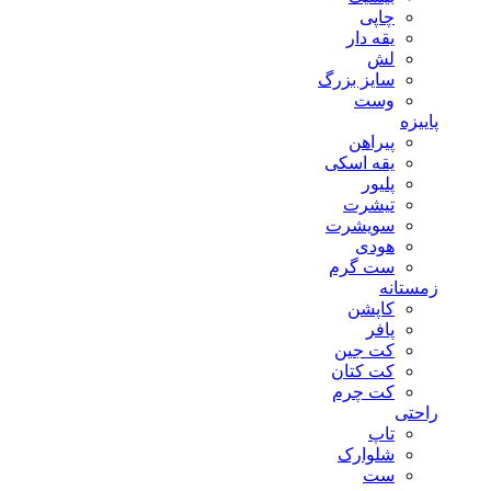
چاپی
یقه دار
لش
سایز بزرگ
وست
پاییزه
پیراهن
یقه اسکی
پلیور
تیشرت
سویشرت
هودی
ست گرم
زمستانه
کاپشن
پافر
کت جین
کت کتان
کت چرم
راحتی
تاپ
شلوارک
ست