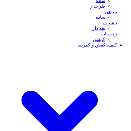
ساده
طرحدار
پیراهن
ساده
تیشرت
یقه دار
زمستانه
کاپشن
کیف، کفش و کمربند