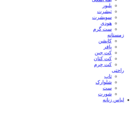
پلیور
تیشرت
سویشرت
هودی
ست گرم
زمستانه
کاپشن
پافر
کت جین
کت کتان
کت چرم
راحتی
تاپ
شلوارک
ست
شورت
لباس زنانه