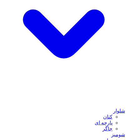
شلوار
کتان
پارچه ای
جاگر
شومیز