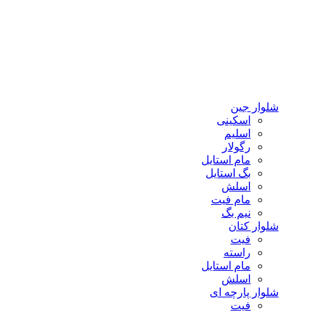
شلوار جین
اسکینی
اسلیم
رگولار
مام استایل
بگ استایل
اسلش
مام فیت
نیم بگ
شلوار کتان
فیت
راسته
مام استایل
اسلش
شلوار پارچه ای
فیت