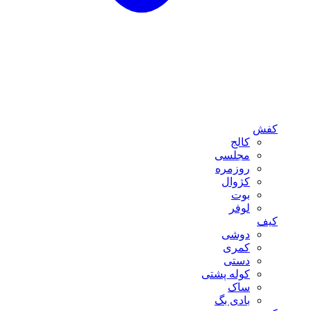
کفش
کالج
مجلسی
روزمره
کژوال
بوت
لوفر
کیف
دوشی
کمری
دستی
کوله پشتی
ساک
بادی بگ