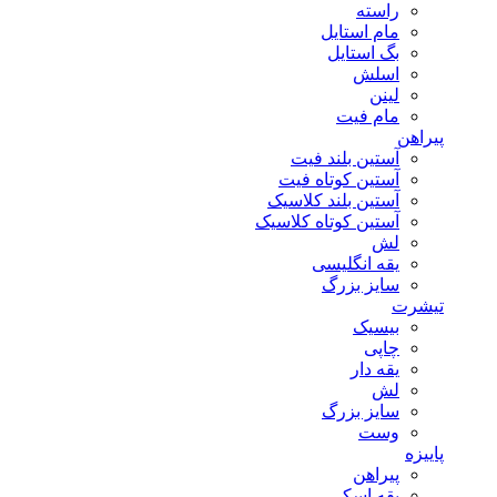
راسته
مام استایل
بگ استایل
اسلش
لینن
مام فیت
پیراهن
آستین بلند فیت
آستین کوتاه فیت
آستین بلند کلاسیک
آستین کوتاه کلاسیک
لش
یقه انگلیسی
سایز بزرگ
تیشرت
بیسیک
چاپی
یقه دار
لش
سایز بزرگ
وست
پاییزه
پیراهن
یقه اسکی