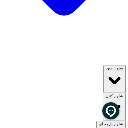
شلوار جین
شلوار کتان
مشاهده همه
شلوار پارچه ای