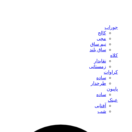
جوراب
کالج
مچی
نیم ساق
ساق بلند
کلاه
نقابدار
زمستانی
کراوات
ساده
طرحدار
پاپیون
ساده
عینک
آفتابی
شب