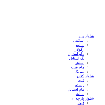
شلوار جین
اسکینی
اسلیم
رگولار
مام استایل
بگ استایل
اسلش
مام فیت
نیم بگ
شلوار کتان
فیت
راسته
مام استایل
اسلش
شلوار پارچه ای
فیت