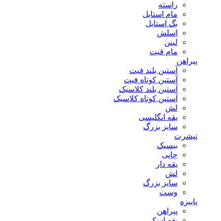
راسته
مام استایل
بگ استایل
اسلش
لینن
مام فیت
پیراهن
آستین بلند فیت
آستین کوتاه فیت
آستین بلند کلاسیک
آستین کوتاه کلاسیک
لش
یقه انگلیسی
سایز بزرگ
تیشرت
بیسیک
چاپی
یقه دار
لش
سایز بزرگ
وست
پاییزه
پیراهن
یقه اسکی