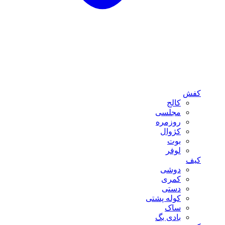
کفش
کالج
مجلسی
روزمره
کژوال
بوت
لوفر
کیف
دوشی
کمری
دستی
کوله پشتی
ساک
بادی بگ