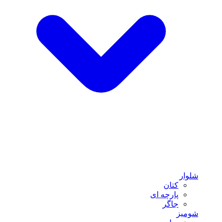
شلوار
کتان
پارچه ای
جاگر
شومیز