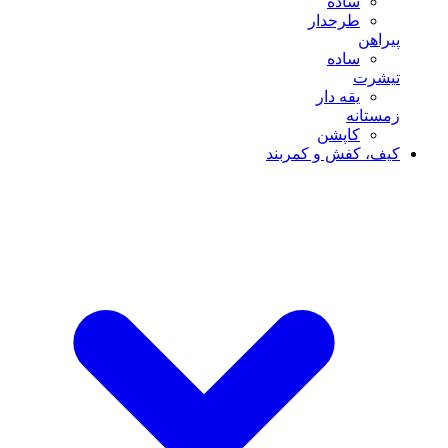
ساده
طرحدار
پیراهن
ساده
تیشرت
یقه دار
زمستانه
کاپشن
کیف، کفش و کمربند