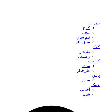
جوراب
کالج
مچی
نیم ساق
ساق بلند
کلاه
نقابدار
زمستانی
کراوات
ساده
طرحدار
پاپیون
ساده
عینک
آفتابی
شب