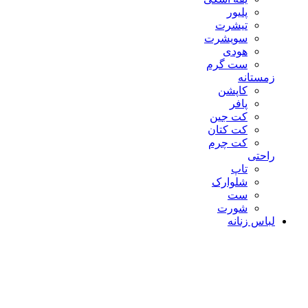
پلیور
تیشرت
سویشرت
هودی
ست گرم
زمستانه
کاپشن
پافر
کت جین
کت کتان
کت چرم
راحتی
تاپ
شلوارک
ست
شورت
لباس زنانه