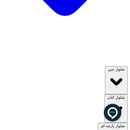
شلوار جین
شلوار کتان
مشاهده همه
شلوار پارچه ای