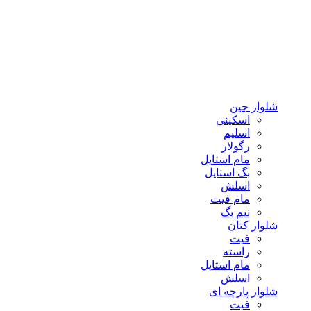
شلوار جین
اسکینی
اسلیم
رگولار
مام استایل
بگ استایل
اسلش
مام فیت
نیم بگ
شلوار کتان
فیت
راسته
مام استایل
اسلش
شلوار پارچه ای
فیت