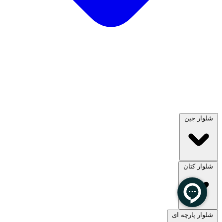
شلوار جین
شلوار کتان
مشاهده همه
شلوار پارچه ای