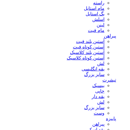
راسته
مام استایل
بگ استایل
اسلش
لینن
مام فیت
پیراهن
آستین بلند فیت
آستین کوتاه فیت
آستین بلند کلاسیک
آستین کوتاه کلاسیک
لش
یقه انگلیسی
سایز بزرگ
تیشرت
بیسیک
چاپی
یقه دار
لش
سایز بزرگ
وست
پاییزه
پیراهن
یقه اسکی