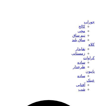
جوراب
کالج
مچی
نیم ساق
ساق بلند
کلاه
نقابدار
زمستانی
کراوات
ساده
طرحدار
پاپیون
ساده
عینک
آفتابی
شب