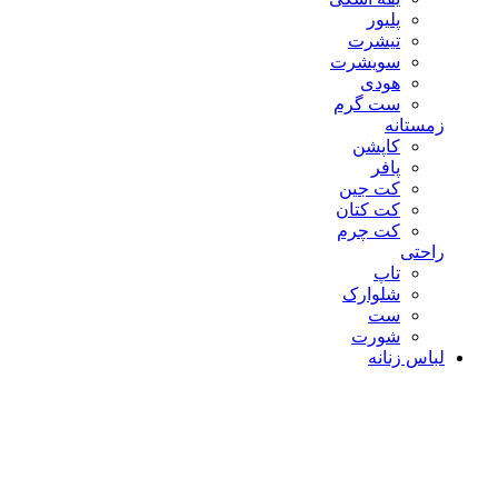
پلیور
تیشرت
سویشرت
هودی
ست گرم
زمستانه
کاپشن
پافر
کت جین
کت کتان
کت چرم
راحتی
تاپ
شلوارک
ست
شورت
لباس زنانه