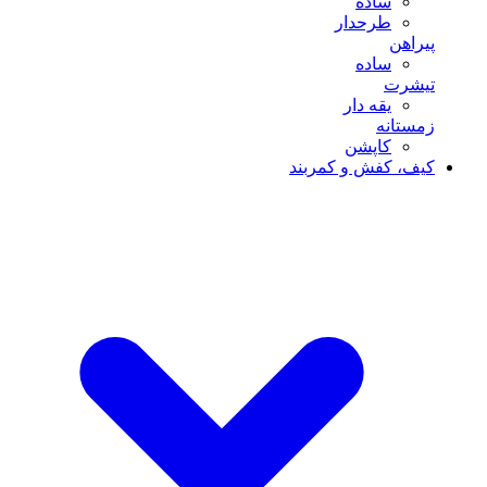
ساده
طرحدار
پیراهن
ساده
تیشرت
یقه دار
زمستانه
کاپشن
کیف، کفش و کمربند