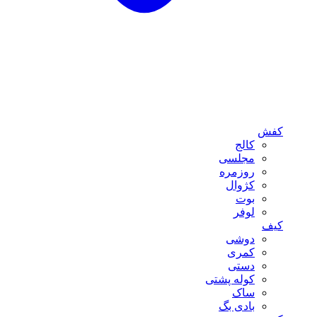
کفش
کالج
مجلسی
روزمره
کژوال
بوت
لوفر
کیف
دوشی
کمری
دستی
کوله پشتی
ساک
بادی بگ