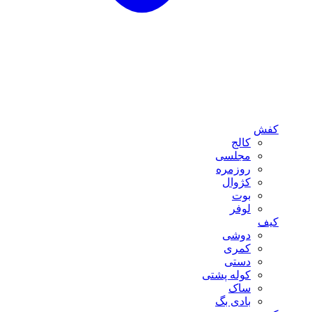
کفش
کالج
مجلسی
روزمره
کژوال
بوت
لوفر
کیف
دوشی
کمری
دستی
کوله پشتی
ساک
بادی بگ