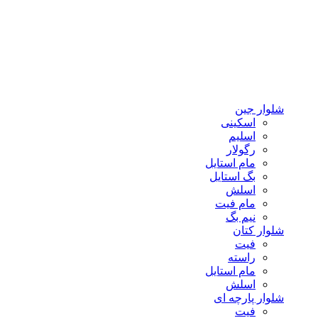
شلوار جین
اسکینی
اسلیم
رگولار
مام استایل
بگ استایل
اسلش
مام فیت
نیم بگ
شلوار کتان
فیت
راسته
مام استایل
اسلش
شلوار پارچه ای
فیت