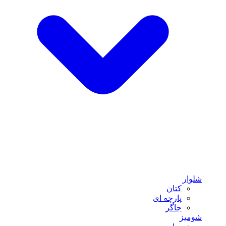
شلوار
کتان
پارچه ای
جاگر
شومیز