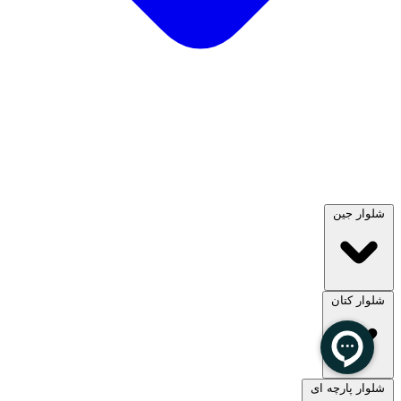
شلوار جین
شلوار کتان
مشاهده همه
شلوار پارچه ای