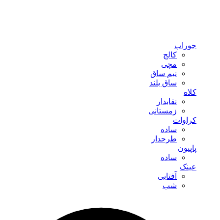
جوراب
کالج
مچی
نیم ساق
ساق بلند
کلاه
نقابدار
زمستانی
کراوات
ساده
طرحدار
پاپیون
ساده
عینک
آفتابی
شب