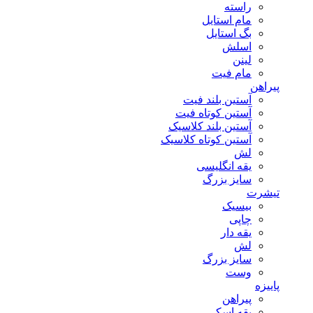
راسته
مام استایل
بگ استایل
اسلش
لینن
مام فیت
پیراهن
آستین بلند فیت
آستین کوتاه فیت
آستین بلند کلاسیک
آستین کوتاه کلاسیک
لش
یقه انگلیسی
سایز بزرگ
تیشرت
بیسیک
چاپی
یقه دار
لش
سایز بزرگ
وست
پاییزه
پیراهن
یقه اسکی