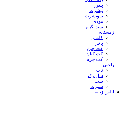
پلیور
تیشرت
سویشرت
هودی
ست گرم
زمستانه
کاپشن
پافر
کت جین
کت کتان
کت چرم
راحتی
تاپ
شلوارک
ست
شورت
لباس زنانه