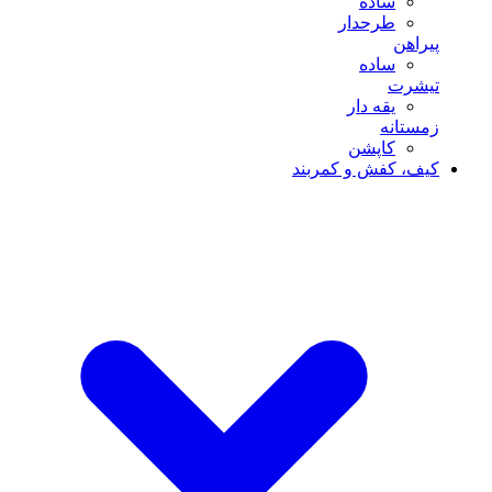
ساده
طرحدار
پیراهن
ساده
تیشرت
یقه دار
زمستانه
کاپشن
کیف، کفش و کمربند