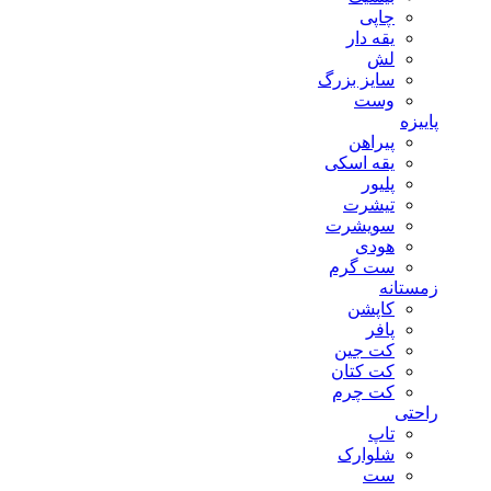
چاپی
یقه دار
لش
سایز بزرگ
وست
پاییزه
پیراهن
یقه اسکی
پلیور
تیشرت
سویشرت
هودی
ست گرم
زمستانه
کاپشن
پافر
کت جین
کت کتان
کت چرم
راحتی
تاپ
شلوارک
ست