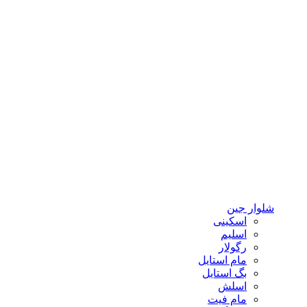
شلوار جین
اسکینی
اسلیم
رگولار
مام استایل
بگ استایل
اسلش
مام فیت