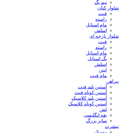
نیم بگ
شلوار کتان
فیت
راسته
مام استایل
اسلش
شلوار پارچه ای
فیت
راسته
مام استایل
بگ استایل
اسلش
لینن
مام فیت
پیراهن
آستین بلند فیت
آستین کوتاه فیت
آستین بلند کلاسیک
آستین کوتاه کلاسیک
لش
یقه انگلیسی
سایز بزرگ
تیشرت
بیسیک